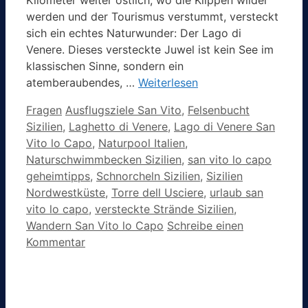
Kilometer weiter östlich, wo die Klippen wilder
werden und der Tourismus verstummt, versteckt
sich ein echtes Naturwunder: Der Lago di
Venere. Dieses versteckte Juwel ist kein See im
klassischen Sinne, sondern ein
atemberaubendes, …
Weiterlesen
Kategorien
Schlagwörter
Fragen
Ausflugsziele San Vito
,
Felsenbucht
Sizilien
,
Laghetto di Venere
,
Lago di Venere San
Vito lo Capo
,
Naturpool Italien
,
Naturschwimmbecken Sizilien
,
san vito lo capo
geheimtipps
,
Schnorcheln Sizilien
,
Sizilien
Nordwestküste
,
Torre dell Usciere
,
urlaub san
vito lo capo
,
versteckte Strände Sizilien
,
Wandern San Vito lo Capo
Schreibe einen
Kommentar