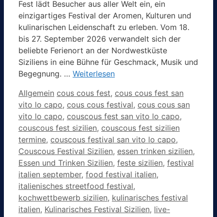
Fest lädt Besucher aus aller Welt ein, ein
einzigartiges Festival der Aromen, Kulturen und
kulinarischen Leidenschaft zu erleben. Vom 18.
bis 27. September 2026 verwandelt sich der
beliebte Ferienort an der Nordwestküste
Siziliens in eine Bühne für Geschmack, Musik und
Begegnung. …
Weiterlesen
Kategorien
Schlagwörter
Allgemein
cous cous fest
,
cous cous fest san
vito lo capo
,
cous cous festival
,
cous cous san
vito lo capo
,
couscous fest san vito lo capo
,
couscous fest sizilien
,
couscous fest sizilien
termine
,
couscous festival san vito lo capo
,
Couscous Festival Sizilien
,
essen trinken sizilien
,
Essen und Trinken Sizilien
,
feste sizilien
,
festival
italien september
,
food festival italien
,
italienisches streetfood festival
,
kochwettbewerb sizilien
,
kulinarisches festival
italien
,
Kulinarisches Festival Sizilien
,
live-