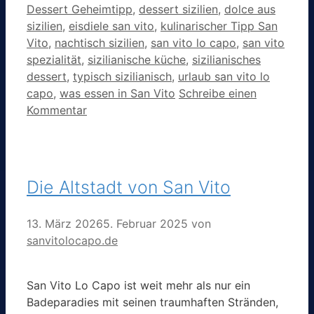
Dessert Geheimtipp
,
dessert sizilien
,
dolce aus
sizilien
,
eisdiele san vito
,
kulinarischer Tipp San
Vito
,
nachtisch sizilien
,
san vito lo capo
,
san vito
spezialität
,
sizilianische küche
,
sizilianisches
dessert
,
typisch sizilianisch
,
urlaub san vito lo
capo
,
was essen in San Vito
Schreibe einen
Kommentar
Die Altstadt von San Vito
13. März 2026
5. Februar 2025
von
sanvitolocapo.de
San Vito Lo Capo ist weit mehr als nur ein
Badeparadies mit seinen traumhaften Stränden,