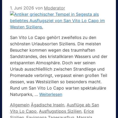
1. Juni 2026
von
Moderator
San Vito Lo Capo gehört zweifellos zu den
schönsten Urlaubsorten Siziliens. Die meisten
Besucher kommen wegen des traumhaften
Sandstrandes, des kristallklaren Wassers und der
entspannten Atmosphäre. Doch wer seinen
Urlaub ausschließlich zwischen Strandliege und
Promenade verbringt, verpasst einen großen Teil
dessen, was Westsizilien so besonders macht.
Rund um San Vito Lo Capo warten spektakuläre
Naturparks, …
Weiterlesen
Kategorien
Schlagwörter
Allgemein
Ägadische Inseln
,
Ausflüge ab San
Vito Lo Capo
,
Ausflugstipps Sizilien
,
Erice
Sizilien
,
Favignana Tagesausflug
,
Marsala