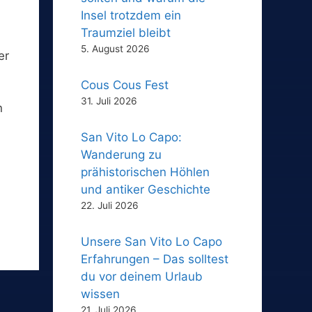
Insel trotzdem ein
Traumziel bleibt
5. August 2026
er
Cous Cous Fest
31. Juli 2026
n
San Vito Lo Capo:
Wanderung zu
prähistorischen Höhlen
und antiker Geschichte
22. Juli 2026
Unsere San Vito Lo Capo
Erfahrungen – Das solltest
du vor deinem Urlaub
wissen
21. Juli 2026