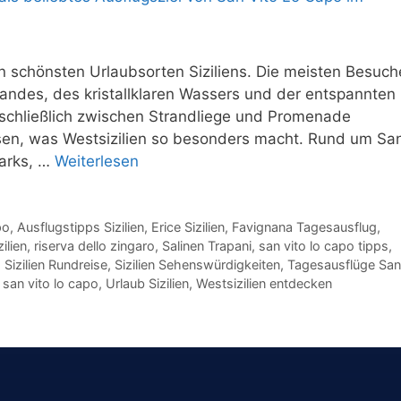
n schönsten Urlaubsorten Siziliens. Die meisten Besuch
des, des kristallklaren Wassers und der entspannten
schließlich zwischen Strandliege und Promenade
ssen, was Westsizilien so besonders macht. Rund um Sa
parks, …
Weiterlesen
po
,
Ausflugstipps Sizilien
,
Erice Sizilien
,
Favignana Tagesausflug
,
ilien
,
riserva dello zingaro
,
Salinen Trapani
,
san vito lo capo tipps
,
,
Sizilien Rundreise
,
Sizilien Sehenswürdigkeiten
,
Tagesausflüge San
 san vito lo capo
,
Urlaub Sizilien
,
Westsizilien entdecken