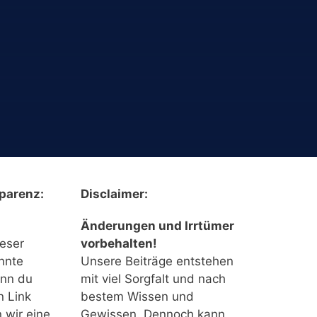
parenz:
Disclaimer:
Änderungen und Irrtümer
ieser
vorbehalten!
nnte
Unsere Beiträge entstehen
enn du
mit viel Sorgfalt und nach
n Link
bestem Wissen und
n wir eine
Gewissen. Dennoch kann