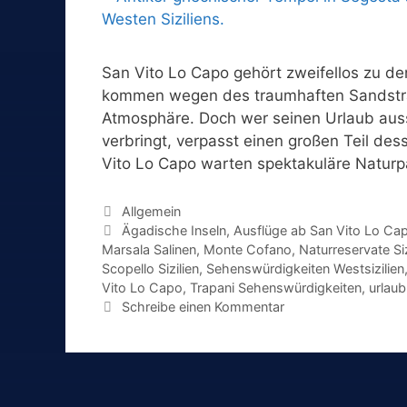
San Vito Lo Capo gehört zweifellos zu de
kommen wegen des traumhaften Sandstran
Atmosphäre. Doch wer seinen Urlaub aus
verbringt, verpasst einen großen Teil de
Vito Lo Capo warten spektakuläre Natur
Kategorien
Allgemein
Schlagwörter
Ägadische Inseln
,
Ausflüge ab San Vito Lo Ca
Marsala Salinen
,
Monte Cofano
,
Naturreservate Siz
Scopello Sizilien
,
Sehenswürdigkeiten Westsizilien
Vito Lo Capo
,
Trapani Sehenswürdigkeiten
,
urlaub
Schreibe einen Kommentar