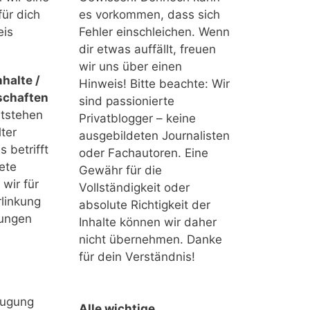
für dich
es vorkommen, dass sich
eis
Fehler einschleichen. Wenn
dir etwas auffällt, freuen
wir uns über einen
halte /
Hinweis! Bitte beachte: Wir
schaften
sind passionierte
ntstehen
Privatblogger – keine
ter
ausgebildeten Journalisten
 betrifft
oder Fachautoren. Eine
ete
Gewähr für die
 wir für
Vollständigkeit oder
linkung
absolute Richtigkeit der
tungen
Inhalte können wir daher
nicht übernehmen. Danke
für dein Verständnis!
eugung
Alle wichtige