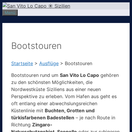
Zum
Inhalt
Menü
springen
Bootstouren
Startseite
>
Ausflüge
>
Bootstouren
Bootstouren rund um
San Vito Lo Capo
gehören
zu den schönsten Möglichkeiten, die
Nordwestküste Siziliens aus einer neuen
Perspektive zu erleben. Vom Hafen aus geht es
oft entlang einer abwechslungsreichen
Küstenlinie mit
Buchten, Grotten und
türkisfarbenen Badestellen
– je nach Route in
Richtung
Zingaro-
Naturschutzgebiet
,
Scopello
oder zur ruhigeren