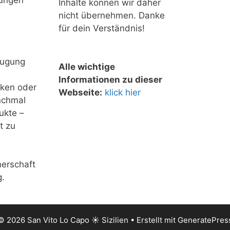
tungen
Inhalte können wir daher
nicht übernehmen. Danke
für dein Verständnis!
eugung
Alle wichtige
Informationen zu dieser
nken oder
Webseite:
klick hier
nchmal
ukte –
t zu
nerschaft
g.
© 2026 San Vito Lo Capo ☀️ Sizilien
• Erstellt mit
GeneratePres