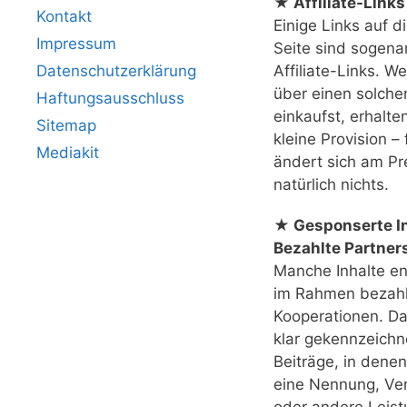
★ Affiliate-Links
Kontakt
Einige Links auf d
Impressum
Seite sind sogena
Datenschutzerklärung
Affiliate-Links. W
über einen solche
Haftungsausschluss
einkaufst, erhalte
Sitemap
kleine Provision – 
Mediakit
ändert sich am Pr
natürlich nichts.
★ Gesponserte In
Bezahlte Partner
Manche Inhalte e
im Rahmen bezahl
Kooperationen. Das
klar gekennzeichn
Beiträge, in denen
eine Nennung, Ver