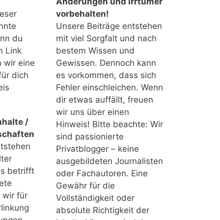
Änderungen und Irrtümer
ieser
vorbehalten!
nnte
Unsere Beiträge entstehen
enn du
mit viel Sorgfalt und nach
n Link
bestem Wissen und
n wir eine
Gewissen. Dennoch kann
für dich
es vorkommen, dass sich
eis
Fehler einschleichen. Wenn
dir etwas auffällt, freuen
wir uns über einen
halte /
Hinweis! Bitte beachte: Wir
schaften
sind passionierte
ntstehen
Privatblogger – keine
ter
ausgebildeten Journalisten
 betrifft
oder Fachautoren. Eine
ete
Gewähr für die
 wir für
Vollständigkeit oder
linkung
absolute Richtigkeit der