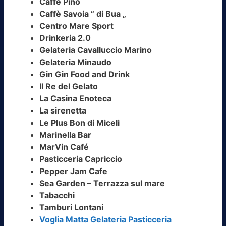
Caffè Pino
Caffè Savoia “ di Bua „
Centro Mare Sport
Drinkeria 2.0
Gelateria Cavalluccio Marino
Gelateria Minaudo
Gin Gin Food and Drink
Il Re del Gelato
La Casina Enoteca
La sirenetta
Le Plus Bon di Miceli
Marinella Bar
MarVin Café
Pasticceria Capriccio
Pepper Jam Cafe
Sea Garden – Terrazza sul mare
Tabacchi
Tamburi Lontani
Voglia Matta Gelateria Pasticceria