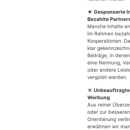
★ Gesponserte In
Bezahlte Partner
Manche Inhalte e
im Rahmen bezahl
Kooperationen. Das
klar gekennzeichn
Beiträge, in denen
eine Nennung, Ver
oder andere Leis
vergütet werden.
☆ Unbeauftragte
Werbung
Aus reiner Überz
oder zur besseren
Orientierung verli
erwähnen wir ma