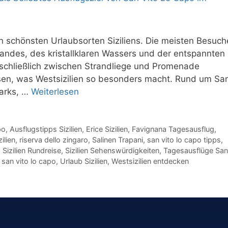
n schönsten Urlaubsorten Siziliens. Die meisten Besuch
des, des kristallklaren Wassers und der entspannten
schließlich zwischen Strandliege und Promenade
ssen, was Westsizilien so besonders macht. Rund um Sa
parks, …
Weiterlesen
po
,
Ausflugstipps Sizilien
,
Erice Sizilien
,
Favignana Tagesausflug
,
ilien
,
riserva dello zingaro
,
Salinen Trapani
,
san vito lo capo tipps
,
,
Sizilien Rundreise
,
Sizilien Sehenswürdigkeiten
,
Tagesausflüge San
 san vito lo capo
,
Urlaub Sizilien
,
Westsizilien entdecken