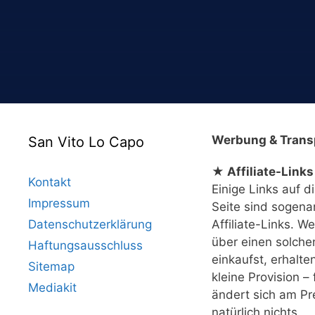
Werbung & Trans
San Vito Lo Capo
★ Affiliate-Links
Kontakt
Einige Links auf d
Impressum
Seite sind sogena
Datenschutzerklärung
Affiliate-Links. W
über einen solche
Haftungsausschluss
einkaufst, erhalte
Sitemap
kleine Provision – 
Mediakit
ändert sich am Pr
natürlich nichts.