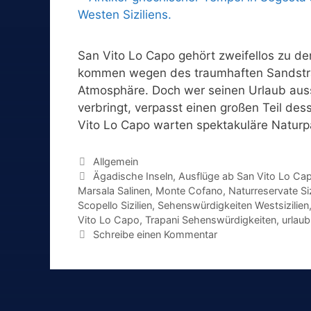
San Vito Lo Capo gehört zweifellos zu de
kommen wegen des traumhaften Sandstran
Atmosphäre. Doch wer seinen Urlaub aus
verbringt, verpasst einen großen Teil de
Vito Lo Capo warten spektakuläre Natur
Kategorien
Allgemein
Schlagwörter
Ägadische Inseln
,
Ausflüge ab San Vito Lo Ca
Marsala Salinen
,
Monte Cofano
,
Naturreservate Siz
Scopello Sizilien
,
Sehenswürdigkeiten Westsizilien
Vito Lo Capo
,
Trapani Sehenswürdigkeiten
,
urlaub
Schreibe einen Kommentar