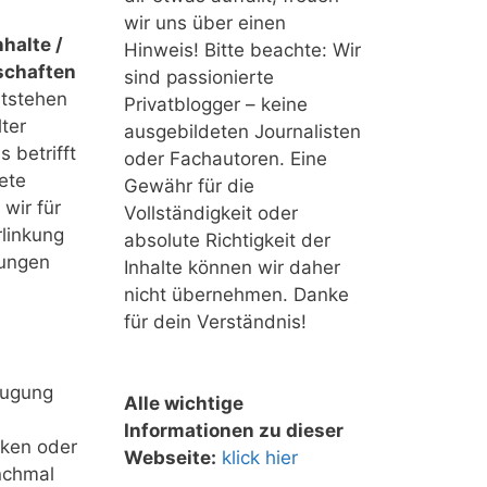
wir uns über einen
halte /
Hinweis! Bitte beachte: Wir
schaften
sind passionierte
ntstehen
Privatblogger – keine
ter
ausgebildeten Journalisten
 betrifft
oder Fachautoren. Eine
ete
Gewähr für die
 wir für
Vollständigkeit oder
linkung
absolute Richtigkeit der
tungen
Inhalte können wir daher
nicht übernehmen. Danke
für dein Verständnis!
eugung
Alle wichtige
Informationen zu dieser
nken oder
Webseite:
klick hier
nchmal