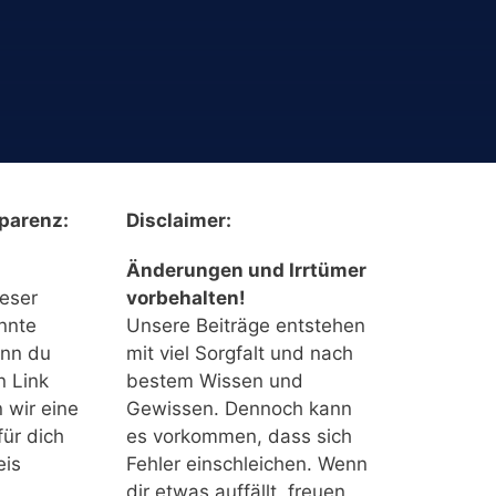
parenz:
Disclaimer:
Änderungen und Irrtümer
ieser
vorbehalten!
nnte
Unsere Beiträge entstehen
enn du
mit viel Sorgfalt und nach
n Link
bestem Wissen und
n wir eine
Gewissen. Dennoch kann
für dich
es vorkommen, dass sich
eis
Fehler einschleichen. Wenn
dir etwas auffällt, freuen