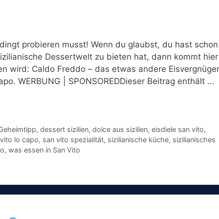
ingt probieren musst! Wenn du glaubst, du hast schon
zilianische Dessertwelt zu bieten hat, dann kommt hier
en wird: Caldo Freddo – das etwas andere Eisvergnüge
 Capo. WERBUNG | SPONSOREDDieser Beitrag enthält …
Geheimtipp
,
dessert sizilien
,
dolce aus sizilien
,
eisdiele san vito
,
vito lo capo
,
san vito spezialität
,
sizilianische küche
,
sizilianisches
po
,
was essen in San Vito