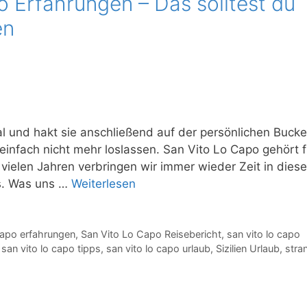
 Erfahrungen – Das solltest du
en
al und hakt sie anschließend auf der persönlichen Bucke
 einfach nicht mehr loslassen. San Vito Lo Capo gehört f
 vielen Jahren verbringen wir immer wieder Zeit in dies
ns. Was uns …
Weiterlesen
capo erfahrungen
,
San Vito Lo Capo Reisebericht
,
san vito lo capo
,
san vito lo capo tipps
,
san vito lo capo urlaub
,
Sizilien Urlaub
,
stra