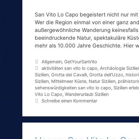
San Vito Lo Capo begeistert nicht nur m
Wer die Region einmal von einer ganz and
außergewöhnliche Wanderung keinesfalls 
beeindruckende Natur, spektakuläre Küst
mehr als 10.000 Jahre Geschichte. Hier w
Kategorien
Allgemein
,
GetYourSanVito
Schlagwörter
aktivitäten san vito lo capo
,
Archäologie Sizilie
Sizilien
,
Grotta dei Cavalli
,
Grotta dell'Uzzo
,
histor
Sizilien
,
Mittelmeer Küste
,
Natur Sizilien
,
prähistori
sehenswürdigkeiten san vito lo capo
,
Sizilien erle
Vito Lo Capo
,
Wanderurlaub Sizilien
Schreibe einen Kommentar