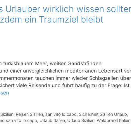
s Urlauber wirklich wissen sollte
tzdem ein Traumziel bleibt
von türkisblauem Meer, weißen Sandstränden,
und einer unvergleichlichen mediterranen Lebensart vo
ommermonaten tauchen immer wieder Schlagzeilen über
chert viele Reisende und führt häufig zu der Frage: Ist
esen
Sizilien
,
Reisen Sizilien
,
san vito lo capo
,
Sicherheit Sizilien Urlaub
,
nd san vito lo capo
,
Urlaub Italien
,
Urlaub Sizilien
,
Waldbrand Italien