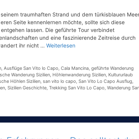
it seinem traumhaften Strand und dem türkisblauen Meer
eren Seite kennenlernen möchte, sollte sich diese
entgehen lassen. Die geführte Tour verbindet
enlandschaften und eine faszinierende Zeitreise durch
andert ihr nicht …
Weiterlesen
n
,
Ausflüge San Vito lo Capo
,
Cala Mancina
,
geführte Wanderung
ische Wanderung Sizilien
,
Höhlenwanderung Sizilien
,
Kultururlaub
sche Höhlen Sizilien
,
san vito lo capo
,
San Vito Lo Capo Ausflug
,
ben
,
Sizilien Geschichte
,
Trekking San Vito Lo Capo
,
Wanderung Sa