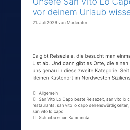
Unsere San Vito Lo Capo
vor deinem Urlaub wiss
21. Juli 2026
von
Moderator
Es gibt Reiseziele, die besucht man einm
List ab. Und dann gibt es Orte, die einen
uns genau in diese zweite Kategorie. Seit
kleinen Küstenort im Nordwesten Sizilie
Kategorien
Allgemein
Schlagwörter
San Vito Lo Capo beste Reisezeit
,
san vito lo 
restaurants
,
san vito lo capo sehenswürdigkeiten
san vito lo capo
Schreibe einen Kommentar