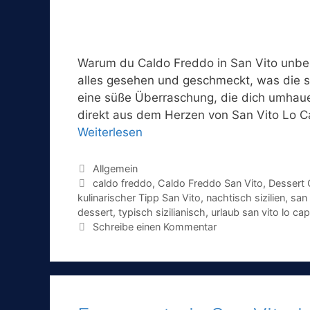
Warum du Caldo Freddo in San Vito unbed
alles gesehen und geschmeckt, was die si
eine süße Überraschung, die dich umhau
direkt aus dem Herzen von San Vito Lo
Weiterlesen
Kategorien
Allgemein
Schlagwörter
caldo freddo
,
Caldo Freddo San Vito
,
Dessert 
kulinarischer Tipp San Vito
,
nachtisch sizilien
,
san 
dessert
,
typisch sizilianisch
,
urlaub san vito lo ca
Schreibe einen Kommentar