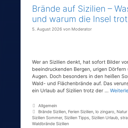
Brände auf Sizilien – Wa
und warum die Insel tro
5. August 2026
von
Moderator
Wer an Sizilien denkt, hat sofort Bilder 
beeindruckenden Bergen, urigen Dörfern 
Augen. Doch besonders in den heißen S
Wald- und Flächenbrände auf. Das verunsi
ein Urlaub auf Sizilien trotz der …
Weiterl
Kategorien
Allgemein
Schlagwörter
Brände Sizilien
,
Ferien Sizilien
,
lo zingaro
,
Natur 
Sizilien Sommer
,
Sizilien Tipps
,
Sizilien Urlaub
,
stra
Waldbrände Sizilien