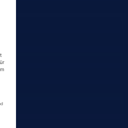
t
ür
em
nd