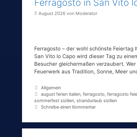
Ferragosto in San Vito 
7. August 2026
von
Moderator
Ferragosto – der wohl schönste Feiertag It
San Vito lo Capo wird dieser Tag zu eine
Besucher gleichermaßen verzaubert. Wer Fe
Feuerwerk aus Tradition, Sonne, Meer und
Kategorien
Allgemein
Schlagwörter
august ferien italien
,
ferragosto
,
ferragosto feie
sommerfest sizilien
,
strandurlaub sizilien
Schreibe einen Kommentar