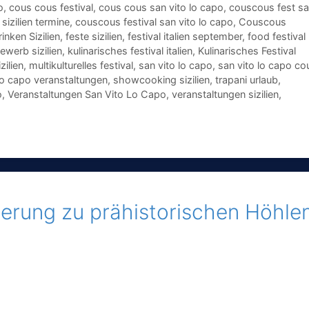
o
,
cous cous festival
,
cous cous san vito lo capo
,
couscous fest s
sizilien termine
,
couscous festival san vito lo capo
,
Couscous
inken Sizilien
,
feste sizilien
,
festival italien september
,
food festival
werb sizilien
,
kulinarisches festival italien
,
Kulinarisches Festival
zilien
,
multikulturelles festival
,
san vito lo capo
,
san vito lo capo co
lo capo veranstaltungen
,
showcooking sizilien
,
trapani urlaub
,
o
,
Veranstaltungen San Vito Lo Capo
,
veranstaltungen sizilien
,
erung zu prähistorischen Höhle