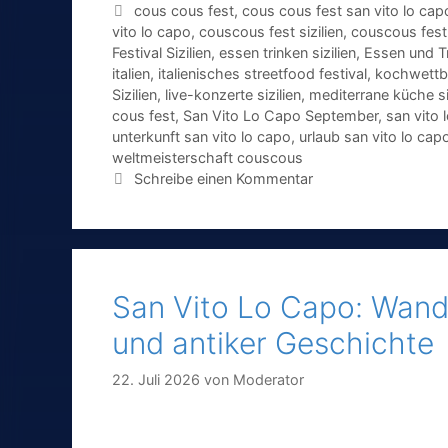
Schlagwörter
cous cous fest
,
cous cous fest san vito lo cap
vito lo capo
,
couscous fest sizilien
,
couscous fest 
Festival Sizilien
,
essen trinken sizilien
,
Essen und Tr
italien
,
italienisches streetfood festival
,
kochwettbe
Sizilien
,
live-konzerte sizilien
,
mediterrane küche si
cous fest
,
San Vito Lo Capo September
,
san vito 
unterkunft san vito lo capo
,
urlaub san vito lo cap
weltmeisterschaft couscous
Schreibe einen Kommentar
San Vito Lo Capo: Wand
und antiker Geschichte
22. Juli 2026
von
Moderator