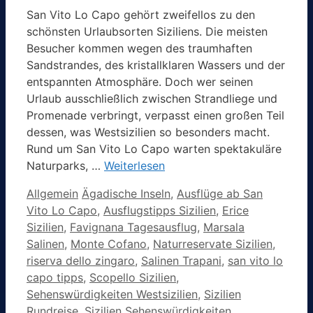
San Vito Lo Capo gehört zweifellos zu den
schönsten Urlaubsorten Siziliens. Die meisten
Besucher kommen wegen des traumhaften
Sandstrandes, des kristallklaren Wassers und der
entspannten Atmosphäre. Doch wer seinen
Urlaub ausschließlich zwischen Strandliege und
Promenade verbringt, verpasst einen großen Teil
dessen, was Westsizilien so besonders macht.
Rund um San Vito Lo Capo warten spektakuläre
Naturparks, …
Weiterlesen
Kategorien
Schlagwörter
Allgemein
Ägadische Inseln
,
Ausflüge ab San
Vito Lo Capo
,
Ausflugstipps Sizilien
,
Erice
Sizilien
,
Favignana Tagesausflug
,
Marsala
Salinen
,
Monte Cofano
,
Naturreservate Sizilien
,
riserva dello zingaro
,
Salinen Trapani
,
san vito lo
capo tipps
,
Scopello Sizilien
,
Sehenswürdigkeiten Westsizilien
,
Sizilien
Rundreise
,
Sizilien Sehenswürdigkeiten
,