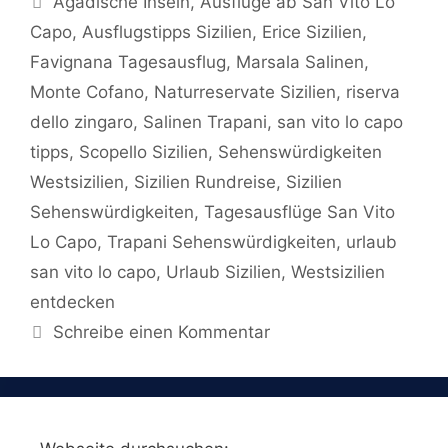
Ägadische Inseln
,
Ausflüge ab San Vito Lo
Capo
,
Ausflugstipps Sizilien
,
Erice Sizilien
,
Favignana Tagesausflug
,
Marsala Salinen
,
Monte Cofano
,
Naturreservate Sizilien
,
riserva
dello zingaro
,
Salinen Trapani
,
san vito lo capo
tipps
,
Scopello Sizilien
,
Sehenswürdigkeiten
Westsizilien
,
Sizilien Rundreise
,
Sizilien
Sehenswürdigkeiten
,
Tagesausflüge San Vito
Lo Capo
,
Trapani Sehenswürdigkeiten
,
urlaub
san vito lo capo
,
Urlaub Sizilien
,
Westsizilien
entdecken
Schreibe einen Kommentar