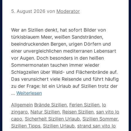
5. August 2026
von
Moderator
Wer an Sizilien denkt, hat sofort Bilder von
türkisblauem Meer, weißen Sandstränden,
beeindruckenden Bergen, urigen Dörfern und
einer unvergleichlichen mediterranen Lebensart
vor Augen. Doch besonders in den heißen
Sommermonaten tauchen immer wieder
Schlagzeilen über Wald- und Flächenbrände auf.
Das verunsichert viele Reisende und führt häufig
zu der Frage: Ist ein Urlaub auf Sizilien trotz der
…
Weiterlesen
Kategorien
Schlagwörter
Allgemein
Brände Sizilien
,
Ferien Sizilien
,
lo
zingaro
,
Natur Sizilien
,
Reisen Sizilien
,
san vito lo
capo
,
Sicherheit Sizilien Urlaub
,
Sizilien Sommer
,
Sizilien Tipps
,
Sizilien Urlaub
,
strand san vito lo