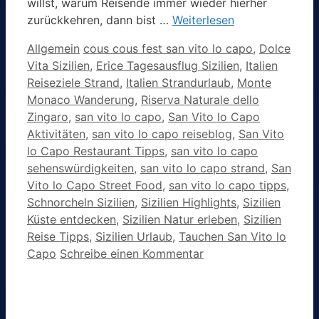
willst, warum Reisende immer wieder hierher
zurückkehren, dann bist …
Weiterlesen
Kategorien
Schlagwörter
Allgemein
cous cous fest san vito lo capo
,
Dolce
Vita Sizilien
,
Erice Tagesausflug Sizilien
,
Italien
Reiseziele Strand
,
Italien Strandurlaub
,
Monte
Monaco Wanderung
,
Riserva Naturale dello
Zingaro
,
san vito lo capo
,
San Vito lo Capo
Aktivitäten
,
san vito lo capo reiseblog
,
San Vito
lo Capo Restaurant Tipps
,
san vito lo capo
sehenswürdigkeiten
,
san vito lo capo strand
,
San
Vito lo Capo Street Food
,
san vito lo capo tipps
,
Schnorcheln Sizilien
,
Sizilien Highlights
,
Sizilien
Küste entdecken
,
Sizilien Natur erleben
,
Sizilien
Reise Tipps
,
Sizilien Urlaub
,
Tauchen San Vito lo
Capo
Schreibe einen Kommentar