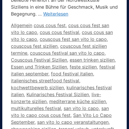
beliebte Ferienort an der Nordwestküste
Siziliens in eine Bühne für Geschmack, Musik und
Begegnung. …
Weiterlesen
Kategorien
Schlagwörter
Allgemein
cous cous fest
,
cous cous fest san
vito lo capo
,
cous cous festival
,
cous cous san
vito lo capo
,
couscous fest san vito lo capo
,
couscous fest sizilien
,
couscous fest sizilien
termine
,
couscous festival san vito lo capo
,
Couscous Festival Sizilien
,
essen trinken sizilien
,
Essen und Trinken Sizilien
,
feste sizilien
,
festival
italien september
,
food festival italien
,
italienisches streetfood festival
,
kochwettbewerb sizilien
,
kulinarisches festival
italien
,
Kulinarisches Festival Sizilien
,
live-
konzerte sizilien
,
mediterrane küche sizilien
,
multikulturelles festival
,
san vito lo capo
,
san
vito lo capo cous cous fest
,
San Vito Lo Capo
September
,
san vito lo capo veranstaltungen
,