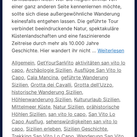
einer ganz anderen Seite kennenlernen möchte,
sollte sich diese außergewöhnliche Wanderung
keinesfalls entgehen lassen. Die geführte Tour
verbindet beeindruckende Natur, spektakuläre
Küstenlandschaften und eine faszinierende
Zeitreise durch mehr als 10.000 Jahre
Geschichte. Hier wandert ihr nicht …
Weiterlesen
Kategorien
Schlagwörter
Allgemein
,
GetYourSanVito
aktivitäten san vito lo
capo
,
Archäologie Sizilien
,
Ausflüge San Vito lo
Capo
,
Cala Mancina
,
geführte Wanderung
Sizilien
,
Grotta dei Cavalli
,
Grotta dell'Uzzo
,
historische Wanderung Sizilien
,
Höhlenwanderung Sizilien
,
Kultururlaub Sizilien
,
Mittelmeer Küste
,
Natur Sizilien
,
prähistorische
Höhlen Sizilien
,
san vito lo capo
,
San Vito Lo
Capo Ausflug
,
sehenswürdigkeiten san vito lo
capo
,
Sizilien erleben
,
Sizilien Geschichte
,
Trekking San Vito Lo Capo
,
Wanderung San Vito