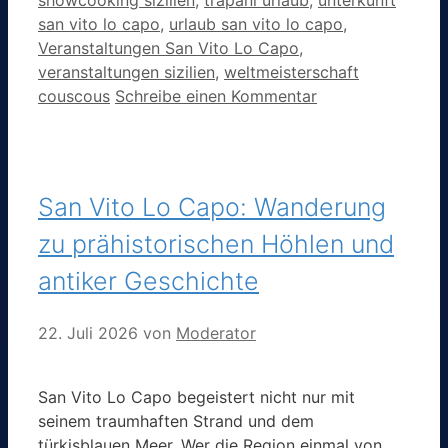
showcooking sizilien
,
trapani urlaub
,
unterkunft
san vito lo capo
,
urlaub san vito lo capo
,
Veranstaltungen San Vito Lo Capo
,
veranstaltungen sizilien
,
weltmeisterschaft
couscous
Schreibe einen Kommentar
San Vito Lo Capo: Wanderung
zu prähistorischen Höhlen und
antiker Geschichte
22. Juli 2026
von
Moderator
San Vito Lo Capo begeistert nicht nur mit
seinem traumhaften Strand und dem
türkisblauen Meer. Wer die Region einmal von