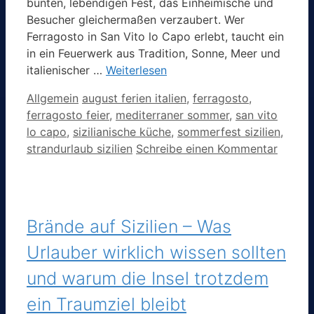
bunten, lebendigen Fest, das Einheimische und
Besucher gleichermaßen verzaubert. Wer
Ferragosto in San Vito lo Capo erlebt, taucht ein
in ein Feuerwerk aus Tradition, Sonne, Meer und
italienischer …
Weiterlesen
Kategorien
Schlagwörter
Allgemein
august ferien italien
,
ferragosto
,
ferragosto feier
,
mediterraner sommer
,
san vito
lo capo
,
sizilianische küche
,
sommerfest sizilien
,
strandurlaub sizilien
Schreibe einen Kommentar
Brände auf Sizilien – Was
Urlauber wirklich wissen sollten
und warum die Insel trotzdem
ein Traumziel bleibt