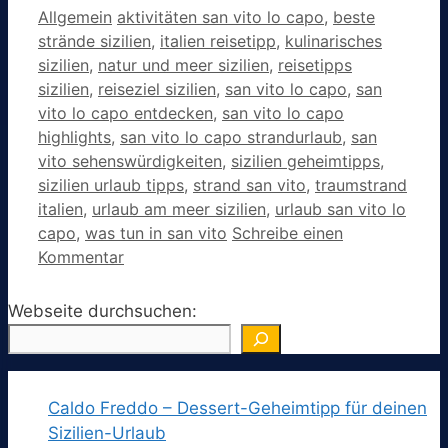
Kategorien
Schlagwörter
Allgemein
aktivitäten san vito lo capo
,
beste
strände sizilien
,
italien reisetipp
,
kulinarisches
sizilien
,
natur und meer sizilien
,
reisetipps
sizilien
,
reiseziel sizilien
,
san vito lo capo
,
san
vito lo capo entdecken
,
san vito lo capo
highlights
,
san vito lo capo strandurlaub
,
san
vito sehenswürdigkeiten
,
sizilien geheimtipps
,
sizilien urlaub tipps
,
strand san vito
,
traumstrand
italien
,
urlaub am meer sizilien
,
urlaub san vito lo
capo
,
was tun in san vito
Schreibe einen
Kommentar
Webseite durchsuchen:
Caldo Freddo – Dessert-Geheimtipp für deinen
Sizilien-Urlaub