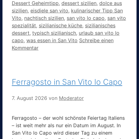
Dessert Geheimtipp
,
dessert sizilien
,
dolce aus
sizilien
,
eisdiele san vito
,
kulinarischer Tipp San
Vito
,
nachtisch sizilien
,
san vito lo capo
,
san vito
spezialität
,
sizilianische küche
,
sizilianisches
dessert
,
typisch sizilianisch
,
urlaub san vito lo
capo
,
was essen in San Vito
Schreibe einen
Kommentar
Ferragosto in San Vito lo Capo
7. August 2026
von
Moderator
Ferragosto – der wohl schönste Feiertag Italiens
– ist weit mehr als nur ein Datum im August. In
San Vito lo Capo wird dieser Tag zu einem