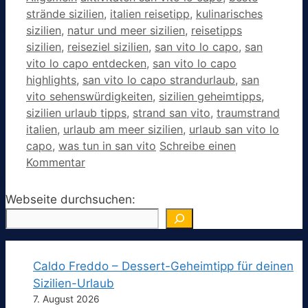
strände sizilien
,
italien reisetipp
,
kulinarisches
sizilien
,
natur und meer sizilien
,
reisetipps
sizilien
,
reiseziel sizilien
,
san vito lo capo
,
san
vito lo capo entdecken
,
san vito lo capo
highlights
,
san vito lo capo strandurlaub
,
san
vito sehenswürdigkeiten
,
sizilien geheimtipps
,
sizilien urlaub tipps
,
strand san vito
,
traumstrand
italien
,
urlaub am meer sizilien
,
urlaub san vito lo
capo
,
was tun in san vito
Schreibe einen
Kommentar
Webseite durchsuchen:
Caldo Freddo – Dessert-Geheimtipp für deinen
Sizilien-Urlaub
7. August 2026