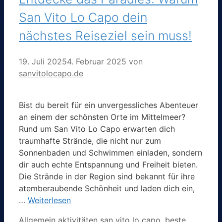
San Vito Lo Capo dein
nächstes Reiseziel sein muss!
19. Juli 2025
4. Februar 2025
von
sanvitolocapo.de
Bist du bereit für ein unvergessliches Abenteuer
an einem der schönsten Orte im Mittelmeer?
Rund um San Vito Lo Capo erwarten dich
traumhafte Strände, die nicht nur zum
Sonnenbaden und Schwimmen einladen, sondern
dir auch echte Entspannung und Freiheit bieten.
Die Strände in der Region sind bekannt für ihre
atemberaubende Schönheit und laden dich ein,
…
Weiterlesen
Kategorien
Schlagwörter
Allgemein
aktivitäten san vito lo capo
,
beste