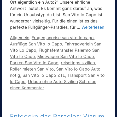
Ort eigentlich ein Auto?“ Unsere ehrliche
Antwort lautet: Es kommt ganz darauf an, was
für ein Urlaubstyp du bist. San Vito lo Capo ist
wunderbar vielseitig. Für die einen ist es das
perfekte Fußgänger-Paradies, für …
Weiterlesen
Kategorien
Schlagwörter
Allgemein
,
Fragen
anreise san vito lo capo
,
Ausflüge San Vito lo Capo
,
Fahrradverleih San
Vito Lo Capo
,
Flughafentransfer Palermo San
Vito lo Capo
,
Mietwagen San Vito lo Capo
,
Parken San Vito lo Capo
,
reisetipps sizilien
,
Roller mieten San Vito
,
San Vito lo Capo Auto
nötig
,
San Vito lo Capo ZTL
,
Transport San Vito
lo Capo
,
Urlaub ohne Auto Sizilien
Schreibe
einen Kommentar
Entdecke das Paradies: Warum