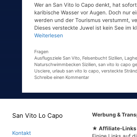
Wer an San Vito lo Capo denkt, hat sofo
karibische Wasser vor Augen. Doch nur ein
werden und der Tourismus verstummt, ver
Dieses versteckte Juwel ist kein See im
Weiterlesen
Kategorien
Fragen
Schlagwörter
Ausflugsziele San Vito
,
Felsenbucht Sizilien
,
Laghe
Naturschwimmbecken Sizilien
,
san vito lo capo g
Usciere
,
urlaub san vito lo capo
,
versteckte Stränd
Schreibe einen Kommentar
Werbung & Trans
San Vito Lo Capo
★ Affiliate-Links
Kontakt
Einige Links auf d