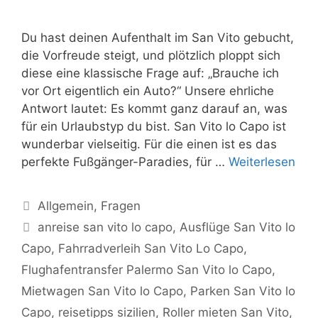
Du hast deinen Aufenthalt im San Vito gebucht,
die Vorfreude steigt, und plötzlich ploppt sich
diese eine klassische Frage auf: „Brauche ich
vor Ort eigentlich ein Auto?“ Unsere ehrliche
Antwort lautet: Es kommt ganz darauf an, was
für ein Urlaubstyp du bist. San Vito lo Capo ist
wunderbar vielseitig. Für die einen ist es das
perfekte Fußgänger-Paradies, für …
Weiterlesen
Kategorien
Allgemein
,
Fragen
Schlagwörter
anreise san vito lo capo
,
Ausflüge San Vito lo
Capo
,
Fahrradverleih San Vito Lo Capo
,
Flughafentransfer Palermo San Vito lo Capo
,
Mietwagen San Vito lo Capo
,
Parken San Vito lo
Capo
,
reisetipps sizilien
,
Roller mieten San Vito
,