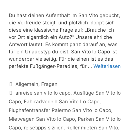
Du hast deinen Aufenthalt im San Vito gebucht,
die Vorfreude steigt, und plötzlich ploppt sich
diese eine klassische Frage auf: „Brauche ich
vor Ort eigentlich ein Auto?“ Unsere ehrliche
Antwort lautet: Es kommt ganz darauf an, was
für ein Urlaubstyp du bist. San Vito lo Capo ist
wunderbar vielseitig. Für die einen ist es das
perfekte Fußgänger-Paradies, für …
Weiterlesen
Kategorien
Allgemein
,
Fragen
Schlagwörter
anreise san vito lo capo
,
Ausflüge San Vito lo
Capo
,
Fahrradverleih San Vito Lo Capo
,
Flughafentransfer Palermo San Vito lo Capo
,
Mietwagen San Vito lo Capo
,
Parken San Vito lo
Capo
,
reisetipps sizilien
,
Roller mieten San Vito
,