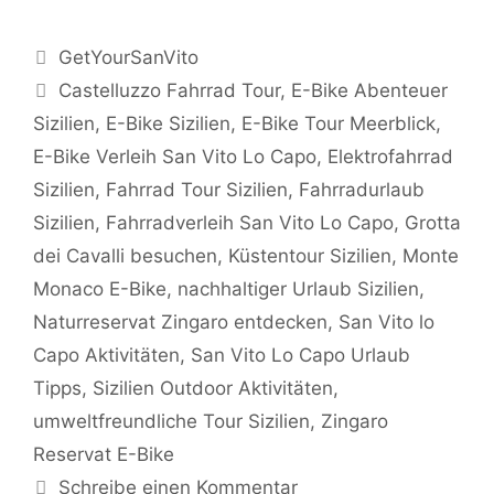
Kategorien
GetYourSanVito
Schlagwörter
Castelluzzo Fahrrad Tour
,
E-Bike Abenteuer
Sizilien
,
E-Bike Sizilien
,
E-Bike Tour Meerblick
,
E-Bike Verleih San Vito Lo Capo
,
Elektrofahrrad
Sizilien
,
Fahrrad Tour Sizilien
,
Fahrradurlaub
Sizilien
,
Fahrradverleih San Vito Lo Capo
,
Grotta
dei Cavalli besuchen
,
Küstentour Sizilien
,
Monte
Monaco E-Bike
,
nachhaltiger Urlaub Sizilien
,
Naturreservat Zingaro entdecken
,
San Vito lo
Capo Aktivitäten
,
San Vito Lo Capo Urlaub
Tipps
,
Sizilien Outdoor Aktivitäten
,
umweltfreundliche Tour Sizilien
,
Zingaro
Reservat E-Bike
Schreibe einen Kommentar