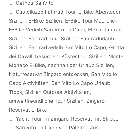
Kategorien
GetYourSanVito
Schlagwörter
Castelluzzo Fahrrad Tour
,
E-Bike Abenteuer
Sizilien
,
E-Bike Sizilien
,
E-Bike Tour Meerblick
,
E-Bike Verleih San Vito Lo Capo
,
Elektrofahrrad
Sizilien
,
Fahrrad Tour Sizilien
,
Fahrradurlaub
Sizilien
,
Fahrradverleih San Vito Lo Capo
,
Grotta
dei Cavalli besuchen
,
Küstentour Sizilien
,
Monte
Monaco E-Bike
,
nachhaltiger Urlaub Sizilien
,
Naturreservat Zingaro entdecken
,
San Vito lo
Capo Aktivitäten
,
San Vito Lo Capo Urlaub
Tipps
,
Sizilien Outdoor Aktivitäten
,
umweltfreundliche Tour Sizilien
,
Zingaro
Reservat E-Bike
Yacht-Tour im Zingaro-Reservat mit Skipper
San Vito Lo Capo von Palermo aus: