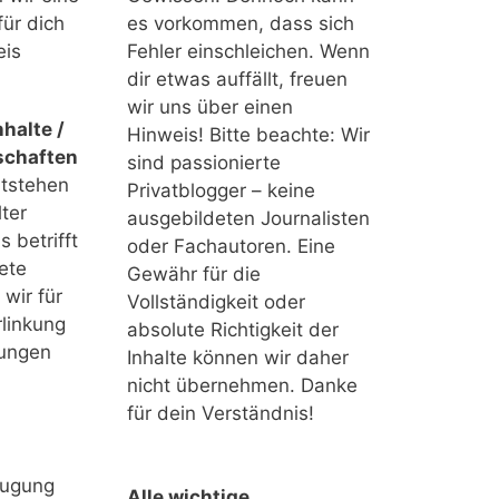
für dich
es vorkommen, dass sich
eis
Fehler einschleichen. Wenn
dir etwas auffällt, freuen
wir uns über einen
halte /
Hinweis! Bitte beachte: Wir
schaften
sind passionierte
ntstehen
Privatblogger – keine
ter
ausgebildeten Journalisten
 betrifft
oder Fachautoren. Eine
ete
Gewähr für die
 wir für
Vollständigkeit oder
linkung
absolute Richtigkeit der
tungen
Inhalte können wir daher
nicht übernehmen. Danke
für dein Verständnis!
eugung
Alle wichtige