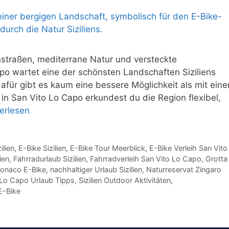
nstraßen, mediterrane Natur und versteckte
po wartet eine der schönsten Landschaften Siziliens
für gibt es kaum eine bessere Möglichkeit als mit ein
in San Vito Lo Capo erkundest du die Region flexibel,
erlesen
ilien
,
E-Bike Sizilien
,
E-Bike Tour Meerblick
,
E-Bike Verleih San Vito
ien
,
Fahrradurlaub Sizilien
,
Fahrradverleih San Vito Lo Capo
,
Grotta
onaco E-Bike
,
nachhaltiger Urlaub Sizilien
,
Naturreservat Zingaro
 Lo Capo Urlaub Tipps
,
Sizilien Outdoor Aktivitäten
,
E-Bike