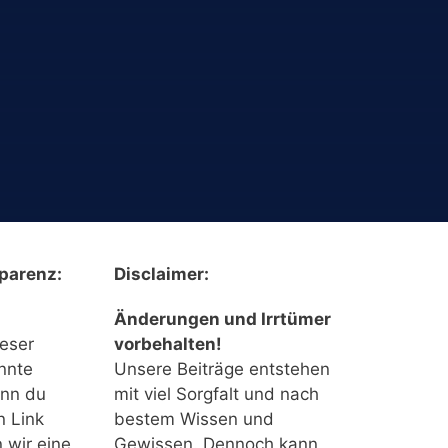
parenz:
Disclaimer:
Änderungen und Irrtümer
ieser
vorbehalten!
nnte
Unsere Beiträge entstehen
enn du
mit viel Sorgfalt und nach
n Link
bestem Wissen und
n wir eine
Gewissen. Dennoch kann