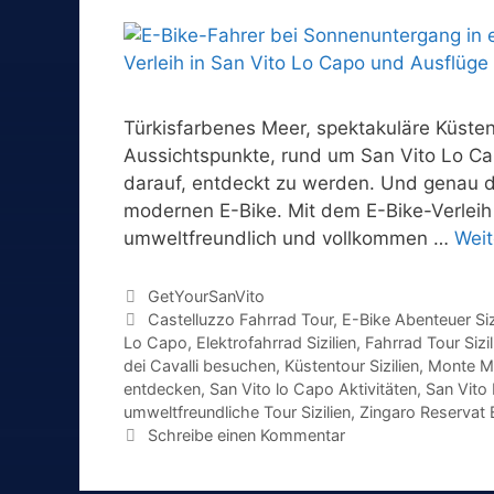
Türkisfarbenes Meer, spektakuläre Küste
Aussichtspunkte, rund um San Vito Lo Ca
darauf, entdeckt zu werden. Und genau da
modernen E-Bike. Mit dem E-Bike-Verleih 
umweltfreundlich und vollkommen …
Weit
Kategorien
GetYourSanVito
Schlagwörter
Castelluzzo Fahrrad Tour
,
E-Bike Abenteuer Siz
Lo Capo
,
Elektrofahrrad Sizilien
,
Fahrrad Tour Sizil
dei Cavalli besuchen
,
Küstentour Sizilien
,
Monte M
entdecken
,
San Vito lo Capo Aktivitäten
,
San Vito
umweltfreundliche Tour Sizilien
,
Zingaro Reservat 
Schreibe einen Kommentar