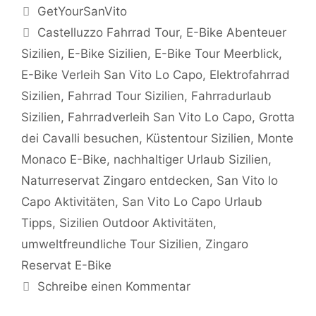
Kategorien
GetYourSanVito
Schlagwörter
Castelluzzo Fahrrad Tour
,
E-Bike Abenteuer
Sizilien
,
E-Bike Sizilien
,
E-Bike Tour Meerblick
,
E-Bike Verleih San Vito Lo Capo
,
Elektrofahrrad
Sizilien
,
Fahrrad Tour Sizilien
,
Fahrradurlaub
Sizilien
,
Fahrradverleih San Vito Lo Capo
,
Grotta
dei Cavalli besuchen
,
Küstentour Sizilien
,
Monte
Monaco E-Bike
,
nachhaltiger Urlaub Sizilien
,
Naturreservat Zingaro entdecken
,
San Vito lo
Capo Aktivitäten
,
San Vito Lo Capo Urlaub
Tipps
,
Sizilien Outdoor Aktivitäten
,
umweltfreundliche Tour Sizilien
,
Zingaro
Reservat E-Bike
Schreibe einen Kommentar