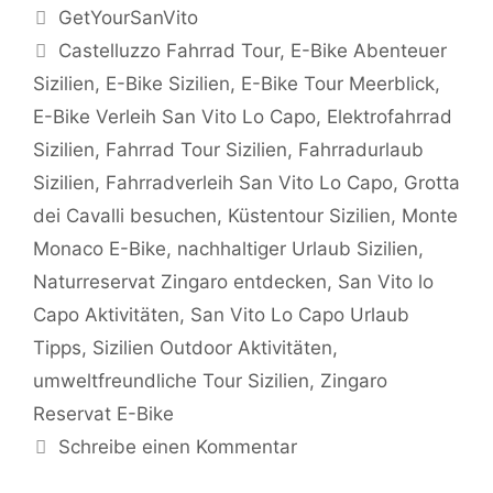
Kategorien
GetYourSanVito
Schlagwörter
Castelluzzo Fahrrad Tour
,
E-Bike Abenteuer
Sizilien
,
E-Bike Sizilien
,
E-Bike Tour Meerblick
,
E-Bike Verleih San Vito Lo Capo
,
Elektrofahrrad
Sizilien
,
Fahrrad Tour Sizilien
,
Fahrradurlaub
Sizilien
,
Fahrradverleih San Vito Lo Capo
,
Grotta
dei Cavalli besuchen
,
Küstentour Sizilien
,
Monte
Monaco E-Bike
,
nachhaltiger Urlaub Sizilien
,
Naturreservat Zingaro entdecken
,
San Vito lo
Capo Aktivitäten
,
San Vito Lo Capo Urlaub
Tipps
,
Sizilien Outdoor Aktivitäten
,
umweltfreundliche Tour Sizilien
,
Zingaro
Reservat E-Bike
Schreibe einen Kommentar