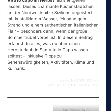
Vito lo Capo im Herbst
nicht entgehen
lassen. Dieses charmante Küstenstädtchen
an der Nordwestspitze Siziliens begeistert
mit kristallklarem Wasser, feinsandigem
Strand und einem authentischen italienischen
Flair – besonders dann, wenn der große
Sommertrubel vorbei ist. In diesem Beitrag
erfährst du alles, was du über einen
Herbsturlaub in San Vito lo Capo wissen
solltest – inklusive Tipps zu
Sehenswürdigkeiten, Aktivitäten, Klima und
Kulinarik.
WERBUNG | SPONSORED
Dieser Beitrag enthält Affiliate-Links
San Vito Lo Capo