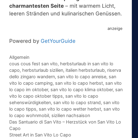
charmantesten Seite
– mit warmem Licht,
leeren Stränden und kulinarischen Genüssen.
anzeige
Powered by
GetYourGuide
Kategorien
Allgemein
Schlagwörter
cous cous fest san vito
,
herbsturlaub in san vito lo
capo
,
herbsturlaub sizilien
,
italien herbsturlaub
,
riserva
dello zingaro wandern
,
san vito lo capo anreise
,
san
vito lo capo camping
,
san vito lo capo herbst
,
san vito
lo capo im oktober
,
san vito lo capo klima oktober
,
san
vito lo capo oktober tipps
,
san vito lo capo
sehenswürdigkeiten
,
san vito lo capo strand
,
san vito
lo capo tipps
,
san vito lo capo wetter herbst
,
san vito
lo capo wohnmobil
,
sizilien nachsaison
Das Santuario di San Vito – Herzstück von San Vito Lo
Capo
Street Art in San Vito Lo Capo