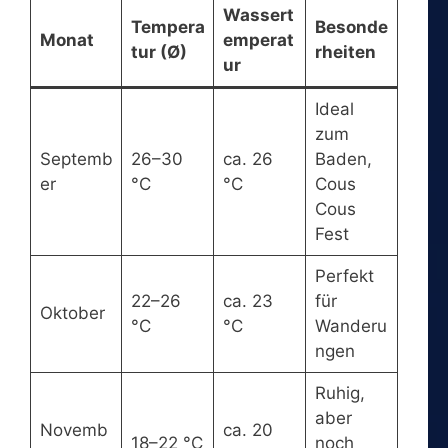
Wassert
Tempera
Besonde
Monat
emperat
tur (Ø)
rheiten
ur
Ideal
zum
Septemb
26–30
ca. 26
Baden,
er
°C
°C
Cous
Cous
Fest
Perfekt
22–26
ca. 23
für
Oktober
°C
°C
Wanderu
ngen
Ruhig,
aber
Novemb
ca. 20
18–22 °C
noch