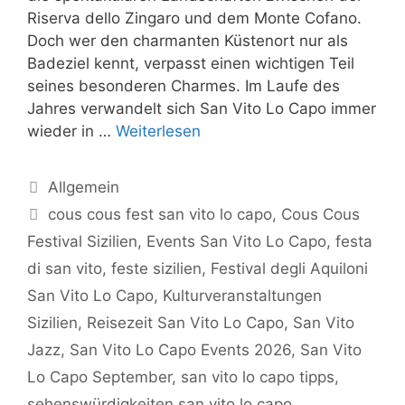
Riserva dello Zingaro und dem Monte Cofano.
Doch wer den charmanten Küstenort nur als
Badeziel kennt, verpasst einen wichtigen Teil
seines besonderen Charmes. Im Laufe des
Jahres verwandelt sich San Vito Lo Capo immer
wieder in …
Weiterlesen
Kategorien
Allgemein
Schlagwörter
cous cous fest san vito lo capo
,
Cous Cous
Festival Sizilien
,
Events San Vito Lo Capo
,
festa
di san vito
,
feste sizilien
,
Festival degli Aquiloni
San Vito Lo Capo
,
Kulturveranstaltungen
Sizilien
,
Reisezeit San Vito Lo Capo
,
San Vito
Jazz
,
San Vito Lo Capo Events 2026
,
San Vito
Lo Capo September
,
san vito lo capo tipps
,
sehenswürdigkeiten san vito lo capo
,