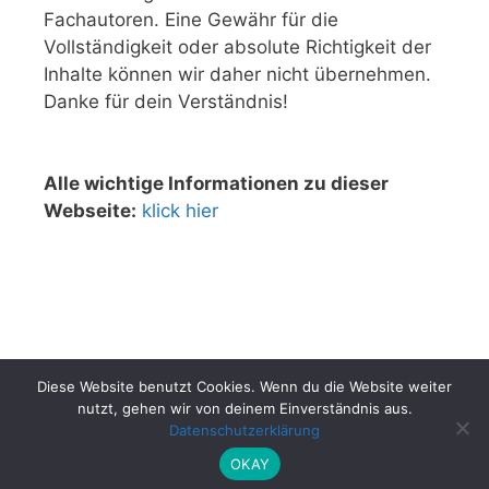
Fachautoren. Eine Gewähr für die
Vollständigkeit oder absolute Richtigkeit der
Inhalte können wir daher nicht übernehmen.
Danke für dein Verständnis!
Alle wichtige Informationen zu dieser
Webseite:
klick hier
Diese Website benutzt Cookies. Wenn du die Website weiter
nutzt, gehen wir von deinem Einverständnis aus.
Datenschutzerklärung
© 2026 San Vito Lo Capo ☀️ Sizilien
• Erstellt mit
GeneratePress
OKAY