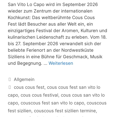
San Vito Lo Capo wird im September 2026
wieder zum Zentrum der internationalen
Kochkunst: Das weltberühmte Cous Cous
Fest lädt Besucher aus aller Welt ein, ein
einzigartiges Festival der Aromen, Kulturen und
kulinarischen Leidenschaft zu erleben. Vom 18.
bis 27. September 2026 verwandelt sich der
beliebte Ferienort an der Nordwestküste
Siziliens in eine Bühne für Geschmack, Musik
und Begegnung. …
Weiterlesen
Kategorien
Allgemein
Schlagwörter
cous cous fest
,
cous cous fest san vito lo
capo
,
cous cous festival
,
cous cous san vito lo
capo
,
couscous fest san vito lo capo
,
couscous
fest sizilien
,
couscous fest sizilien termine
,