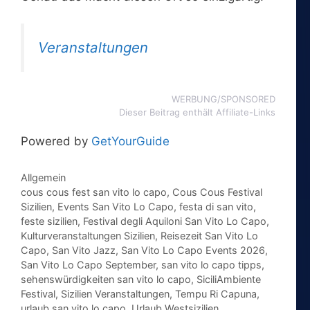
Veranstaltungen
WERBUNG/SPONSORED
Dieser Beitrag enthält Affiliate-Links
Powered by
GetYourGuide
Kategorien
Allgemein
Schlagwörter
cous cous fest san vito lo capo
,
Cous Cous Festival
Sizilien
,
Events San Vito Lo Capo
,
festa di san vito
,
feste sizilien
,
Festival degli Aquiloni San Vito Lo Capo
,
Kulturveranstaltungen Sizilien
,
Reisezeit San Vito Lo
Capo
,
San Vito Jazz
,
San Vito Lo Capo Events 2026
,
San Vito Lo Capo September
,
san vito lo capo tipps
,
sehenswürdigkeiten san vito lo capo
,
SiciliAmbiente
Festival
,
Sizilien Veranstaltungen
,
Tempu Ri Capuna
,
urlaub san vito lo capo
,
Urlaub Westsizilien
,