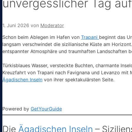
unvergesslicher Tag au
1. Juni 2026
von
Moderator
Schon beim Ablegen im Hafen von
Trapani
beginnt das Ur
langsam verschwindet die sizilianische Küste am Horizont.
entspannter Atmosphäre und traumhaften Landschaften be
Türkisblaues Wasser, versteckte Buchten, charmante Insel
Kreuzfahrt von Trapani nach Favignana und Levanzo mit Mi
Ägadischen Inseln
von ihrer spektakulärsten Seite.
Powered by
GetYourGuide
Die
Ägadischen Inseln
– Sizilie