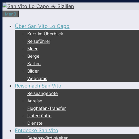
Zum
Inhalt
Menü
springen
Über San Vito Lo Capo
Kurz im Überblick
Reiseführer
Meer
Berge
Karten
Bilder
Webcams
Reise nach San Vito
Reiseangebote
Anreise
Flughafen-Transfer
Unterkünfte
Dienste
Entdecke San Vito
Sehenswürdigkeiten