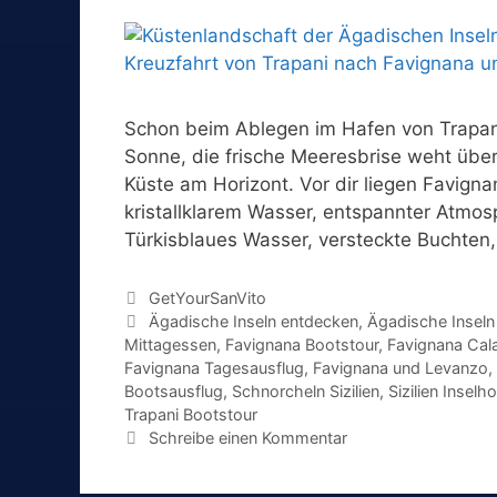
Schon beim Ablegen im Hafen von Trapani 
Sonne, die frische Meeresbrise weht über
Küste am Horizont. Vor dir liegen Favigna
kristallklarem Wasser, entspannter Atmo
Türkisblaues Wasser, versteckte Buchten
Kategorien
GetYourSanVito
Schlagwörter
Ägadische Inseln entdecken
,
Ägadische Inseln
Mittagessen
,
Favignana Bootstour
,
Favignana Cal
Favignana Tagesausflug
,
Favignana und Levanzo
,
Bootsausflug
,
Schnorcheln Sizilien
,
Sizilien Inselh
Trapani Bootstour
Schreibe einen Kommentar