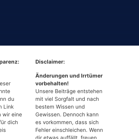
parenz:
Disclaimer:
Änderungen und Irrtümer
ieser
vorbehalten!
nnte
Unsere Beiträge entstehen
enn du
mit viel Sorgfalt und nach
n Link
bestem Wissen und
n wir eine
Gewissen. Dennoch kann
für dich
es vorkommen, dass sich
eis
Fehler einschleichen. Wenn
dir etwas auffällt, freuen