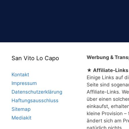
Werbung & Trans
San Vito Lo Capo
★ Affiliate-Links
Kontakt
Einige Links auf d
Impressum
Seite sind sogena
Datenschutzerklärung
Affiliate-Links. W
über einen solche
Haftungsausschluss
einkaufst, erhalte
Sitemap
kleine Provision – 
Mediakit
ändert sich am Pr
natürlich nichts.