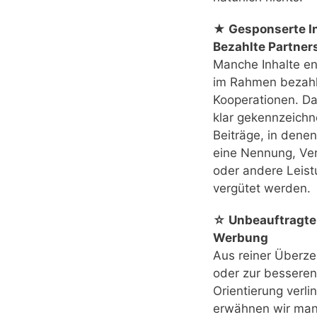
★ Gesponserte In
Bezahlte Partner
Manche Inhalte e
im Rahmen bezahl
Kooperationen. Das
klar gekennzeichn
Beiträge, in denen
eine Nennung, Ver
oder andere Leis
vergütet werden.
☆ Unbeauftragte
Werbung
Aus reiner Überz
oder zur besseren
Orientierung verli
erwähnen wir ma