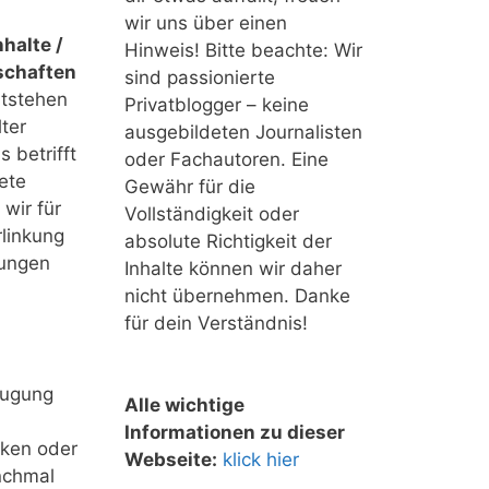
wir uns über einen
halte /
Hinweis! Bitte beachte: Wir
schaften
sind passionierte
ntstehen
Privatblogger – keine
ter
ausgebildeten Journalisten
 betrifft
oder Fachautoren. Eine
ete
Gewähr für die
 wir für
Vollständigkeit oder
linkung
absolute Richtigkeit der
tungen
Inhalte können wir daher
nicht übernehmen. Danke
für dein Verständnis!
eugung
Alle wichtige
Informationen zu dieser
nken oder
Webseite:
klick hier
nchmal