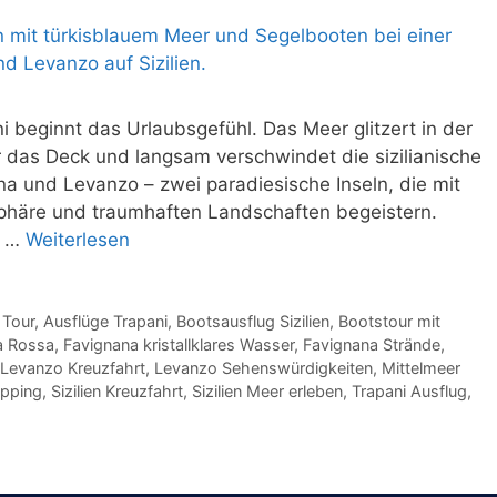
beginnt das Urlaubsgefühl. Das Meer glitzert in der
 das Deck und langsam verschwindet die sizilianische
na und Levanzo – zwei paradiesische Inseln, die mit
sphäre und traumhaften Landschaften begeistern.
, …
Weiterlesen
 Tour
,
Ausflüge Trapani
,
Bootsausflug Sizilien
,
Bootstour mit
a Rossa
,
Favignana kristallklares Wasser
,
Favignana Strände
,
Levanzo Kreuzfahrt
,
Levanzo Sehenswürdigkeiten
,
Mittelmeer
opping
,
Sizilien Kreuzfahrt
,
Sizilien Meer erleben
,
Trapani Ausflug
,