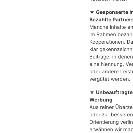
★ Gesponserte In
Bezahlte Partner
Manche Inhalte e
im Rahmen bezahl
Kooperationen. Das
klar gekennzeichn
Beiträge, in denen
eine Nennung, Ver
oder andere Leis
vergütet werden.
☆ Unbeauftragte
Werbung
Aus reiner Überz
oder zur besseren
Orientierung verli
erwähnen wir ma