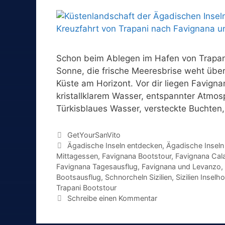
Schon beim Ablegen im Hafen von Trapani 
Sonne, die frische Meeresbrise weht über
Küste am Horizont. Vor dir liegen Favigna
kristallklarem Wasser, entspannter Atmo
Türkisblaues Wasser, versteckte Buchten
Kategorien
GetYourSanVito
Schlagwörter
Ägadische Inseln entdecken
,
Ägadische Inseln
Mittagessen
,
Favignana Bootstour
,
Favignana Cal
Favignana Tagesausflug
,
Favignana und Levanzo
,
Bootsausflug
,
Schnorcheln Sizilien
,
Sizilien Inselh
Trapani Bootstour
Schreibe einen Kommentar