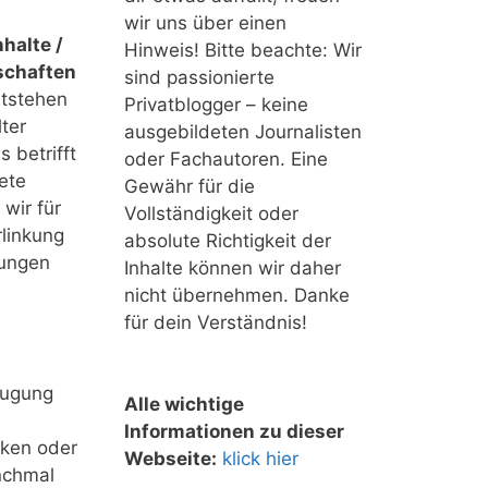
wir uns über einen
halte /
Hinweis! Bitte beachte: Wir
schaften
sind passionierte
ntstehen
Privatblogger – keine
ter
ausgebildeten Journalisten
 betrifft
oder Fachautoren. Eine
ete
Gewähr für die
 wir für
Vollständigkeit oder
linkung
absolute Richtigkeit der
tungen
Inhalte können wir daher
nicht übernehmen. Danke
für dein Verständnis!
eugung
Alle wichtige
Informationen zu dieser
nken oder
Webseite:
klick hier
nchmal