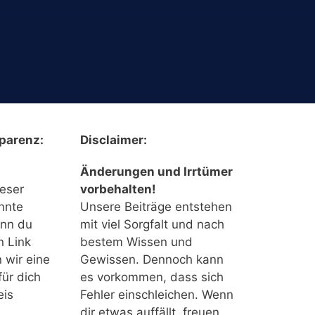
parenz:
Disclaimer:
Änderungen und Irrtümer
ieser
vorbehalten!
nnte
Unsere Beiträge entstehen
enn du
mit viel Sorgfalt und nach
n Link
bestem Wissen und
n wir eine
Gewissen. Dennoch kann
für dich
es vorkommen, dass sich
eis
Fehler einschleichen. Wenn
dir etwas auffällt, freuen