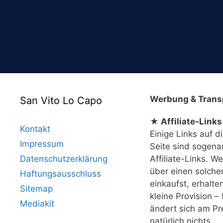
Werbung & Trans
San Vito Lo Capo
★ Affiliate-Links
Kontakt
Einige Links auf d
Impressum
Seite sind sogena
Datenschutzerklärung
Affiliate-Links. W
über einen solche
Haftungsausschluss
einkaufst, erhalte
Sitemap
kleine Provision – 
Mediakit
ändert sich am Pr
natürlich nichts.