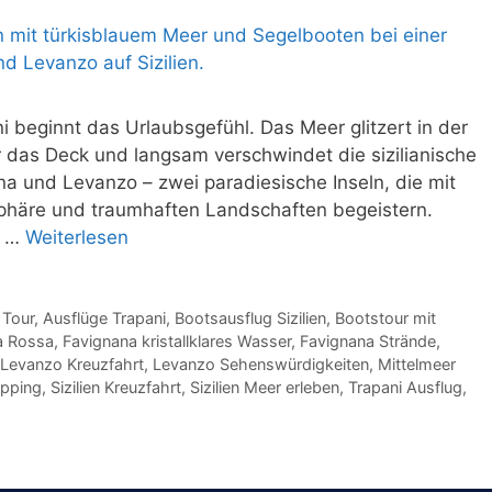
beginnt das Urlaubsgefühl. Das Meer glitzert in der
 das Deck und langsam verschwindet die sizilianische
na und Levanzo – zwei paradiesische Inseln, die mit
sphäre und traumhaften Landschaften begeistern.
, …
Weiterlesen
 Tour
,
Ausflüge Trapani
,
Bootsausflug Sizilien
,
Bootstour mit
a Rossa
,
Favignana kristallklares Wasser
,
Favignana Strände
,
Levanzo Kreuzfahrt
,
Levanzo Sehenswürdigkeiten
,
Mittelmeer
opping
,
Sizilien Kreuzfahrt
,
Sizilien Meer erleben
,
Trapani Ausflug
,