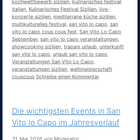
kochwettbewerb sizilien
,
kulinarisches festival
italien
,
Kulinarisches Festival Sizilien
,
live-
konzerte sizilien
,
mediterrane küche sizilien
,
multikulturelles festival
,
san vito lo capo
,
san
vito lo capo cous cous fest
,
San Vito Lo Capo
September
,
san vito lo capo veranstaltungen
,
showcooking sizilien
,
trapani urlaub
,
unterkunft
san vito lo capo
,
urlaub san vito lo capo
,
Veranstaltungen San Vito Lo Capo
,
veranstaltungen sizilien
,
weltmeisterschaft
couscous
Schreibe einen Kommentar
Die wichtigsten Events in San
Vito lo Capo im Jahresverlauf
31. Mai 2026
von
Moderator