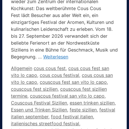
wieder zum Zentrum der internationalen
Kochkunst: Das weltberühmte Cous Cous
Fest lädt Besucher aus aller Welt ein, ein
einzigartiges Festival der Aromen, Kulturen und
kulinarischen Leidenschaft zu erleben. Vom 18.
bis 27. September 2026 verwandelt sich der
beliebte Ferienort an der Nordwestküste
Siziliens in eine Bühne für Geschmack, Musik und
Begegnung. …
Weiterlesen
Kategorien
Schlagwörter
Allgemein
cous cous fest
,
cous cous fest san
vito lo capo
,
cous cous festival
,
cous cous san
vito lo capo
,
couscous fest san vito lo capo
,
couscous fest sizilien
,
couscous fest sizilien
termine
,
couscous festival san vito lo capo
,
Couscous Festival Sizilien
,
essen trinken sizilien
,
Essen und Trinken Sizilien
,
feste sizilien
,
festival
italien september
,
food festival italien
,
italienisches streetfood festival
,