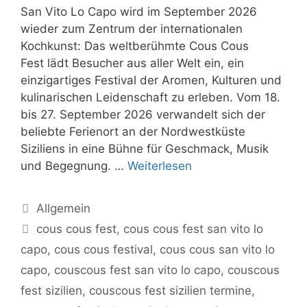
San Vito Lo Capo wird im September 2026
wieder zum Zentrum der internationalen
Kochkunst: Das weltberühmte Cous Cous
Fest lädt Besucher aus aller Welt ein, ein
einzigartiges Festival der Aromen, Kulturen und
kulinarischen Leidenschaft zu erleben. Vom 18.
bis 27. September 2026 verwandelt sich der
beliebte Ferienort an der Nordwestküste
Siziliens in eine Bühne für Geschmack, Musik
und Begegnung. …
Weiterlesen
Kategorien
Allgemein
Schlagwörter
cous cous fest
,
cous cous fest san vito lo
capo
,
cous cous festival
,
cous cous san vito lo
capo
,
couscous fest san vito lo capo
,
couscous
fest sizilien
,
couscous fest sizilien termine
,