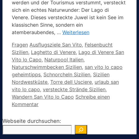
werden und der Tourismus verstummt, versteckt
sich ein echtes Naturwunder: Der Lago di
Venere. Dieses versteckte Juwel ist kein See im
klassischen Sinne, sondern ein
atemberaubendes, …
Weiterlesen
Kategorien
Schlagwörter
Fragen
Ausflugsziele San Vito
,
Felsenbucht
Sizilien
,
Laghetto di Venere
,
Lago di Venere San
Vito lo Capo
,
Naturpool Italien
,
Naturschwimmbecken Sizilien
,
san vito lo capo
geheimtipps
,
Schnorcheln Sizilien
,
Sizilien
Nordwestküste
,
Torre dell Usciere
,
urlaub san
vito lo capo
,
versteckte Strände Sizilien
,
Wandern San Vito lo Capo
Schreibe einen
Kommentar
Webseite durchsuchen: