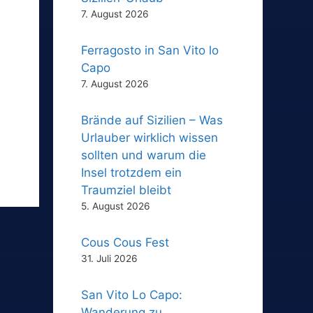
7. August 2026
Ferragosto in San Vito lo
Capo
7. August 2026
Brände auf Sizilien – Was
Urlauber wirklich wissen
sollten und warum die
Insel trotzdem ein
Traumziel bleibt
5. August 2026
Cous Cous Fest
31. Juli 2026
San Vito Lo Capo:
Wanderung zu