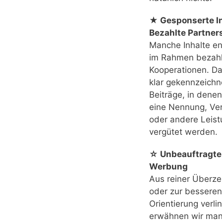
★ Gesponserte In
Bezahlte Partner
Manche Inhalte e
im Rahmen bezahl
Kooperationen. Das
klar gekennzeichn
Beiträge, in denen
eine Nennung, Ver
oder andere Leis
vergütet werden.
☆ Unbeauftragte
Werbung
Aus reiner Überz
oder zur besseren
Orientierung verli
erwähnen wir ma