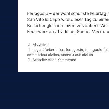
Ferragosto – der wohl schönste Feiertag It
San Vito lo Capo wird dieser Tag zu eine
Besucher gleichermaßen verzaubert. Wer Fe
Feuerwerk aus Tradition, Sonne, Meer und
Kategorien
Allgemein
Schlagwörter
august ferien italien
,
ferragosto
,
ferragosto feie
sommerfest sizilien
,
strandurlaub sizilien
Schreibe einen Kommentar