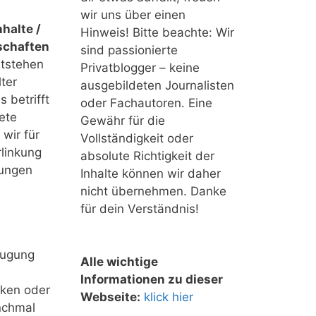
wir uns über einen
halte /
Hinweis! Bitte beachte: Wir
schaften
sind passionierte
ntstehen
Privatblogger – keine
ter
ausgebildeten Journalisten
 betrifft
oder Fachautoren. Eine
ete
Gewähr für die
 wir für
Vollständigkeit oder
linkung
absolute Richtigkeit der
tungen
Inhalte können wir daher
nicht übernehmen. Danke
für dein Verständnis!
eugung
Alle wichtige
Informationen zu dieser
nken oder
Webseite:
klick hier
nchmal