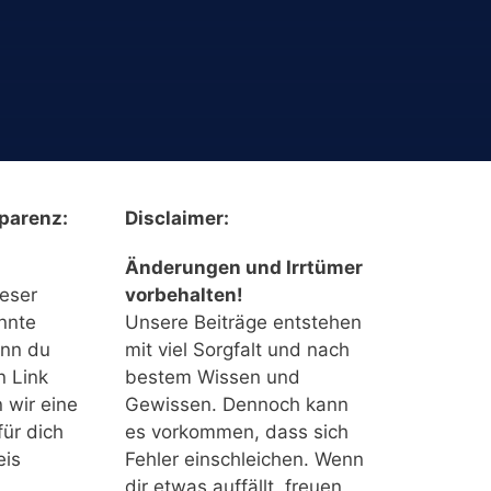
parenz:
Disclaimer:
Änderungen und Irrtümer
ieser
vorbehalten!
nnte
Unsere Beiträge entstehen
enn du
mit viel Sorgfalt und nach
n Link
bestem Wissen und
n wir eine
Gewissen. Dennoch kann
für dich
es vorkommen, dass sich
eis
Fehler einschleichen. Wenn
dir etwas auffällt, freuen