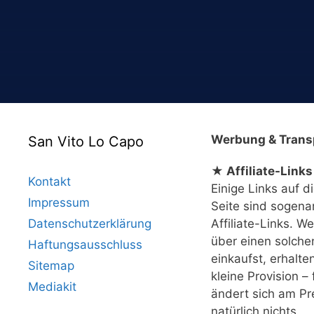
Werbung & Trans
San Vito Lo Capo
★ Affiliate-Links
Kontakt
Einige Links auf d
Impressum
Seite sind sogena
Datenschutzerklärung
Affiliate-Links. W
über einen solche
Haftungsausschluss
einkaufst, erhalte
Sitemap
kleine Provision – 
Mediakit
ändert sich am Pr
natürlich nichts.