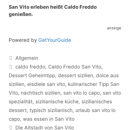
San Vito erleben heißt Caldo Freddo
genießen.
anzeige
Powered by
GetYourGuide
Kategorien
Allgemein
Schlagwörter
caldo freddo
,
Caldo Freddo San Vito
,
Dessert Geheimtipp
,
dessert sizilien
,
dolce aus
sizilien
,
eisdiele san vito
,
kulinarischer Tipp San
Vito
,
nachtisch sizilien
,
san vito lo capo
,
san vito
spezialität
,
sizilianische küche
,
sizilianisches
dessert
,
typisch sizilianisch
,
urlaub san vito lo
capo
,
was essen in San Vito
Die Altstadt von San Vito