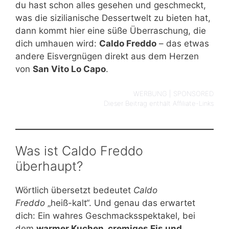
du hast schon alles gesehen und geschmeckt,
was die sizilianische Dessertwelt zu bieten hat,
dann kommt hier eine süße Überraschung, die
dich umhauen wird:
Caldo Freddo
– das etwas
andere Eisvergnügen direkt aus dem Herzen
von
San Vito Lo Capo
.
WERBUNG | SPONSORED
Dieser Beitrag enthält Affiliate-Links
Was ist Caldo Freddo
überhaupt?
Wörtlich übersetzt bedeutet
Caldo
Freddo
„heiß-kalt“. Und genau das erwartet
dich: Ein wahres Geschmacksspektakel, bei
dem
warmer Kuchen, cremiges Eis und