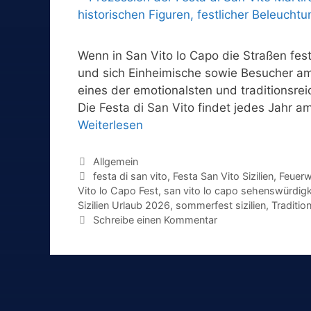
Wenn in San Vito lo Capo die Straßen fes
und sich Einheimische sowie Besucher a
eines der emotionalsten und traditionsreic
Die Festa di San Vito findet jedes Jahr am
Weiterlesen
Kategorien
Allgemein
Schlagwörter
festa di san vito
,
Festa San Vito Sizilien
,
Feuerw
Vito lo Capo Fest
,
san vito lo capo sehenswürdigk
Sizilien Urlaub 2026
,
sommerfest sizilien
,
Tradition
Schreibe einen Kommentar