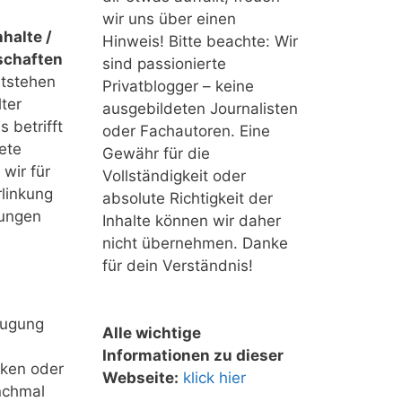
wir uns über einen
halte /
Hinweis! Bitte beachte: Wir
schaften
sind passionierte
ntstehen
Privatblogger – keine
ter
ausgebildeten Journalisten
 betrifft
oder Fachautoren. Eine
ete
Gewähr für die
 wir für
Vollständigkeit oder
linkung
absolute Richtigkeit der
tungen
Inhalte können wir daher
nicht übernehmen. Danke
für dein Verständnis!
eugung
Alle wichtige
Informationen zu dieser
nken oder
Webseite:
klick hier
nchmal