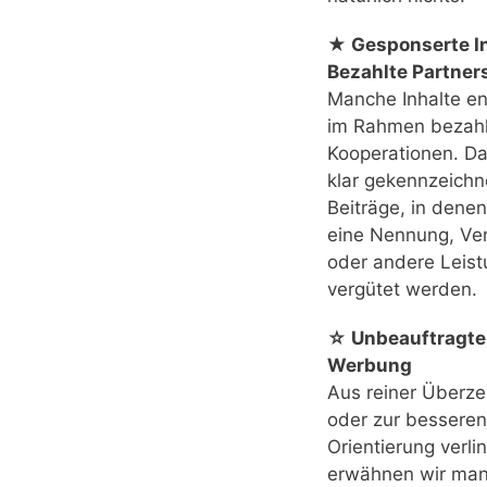
★ Gesponserte In
Bezahlte Partner
Manche Inhalte e
im Rahmen bezahl
Kooperationen. Das
klar gekennzeichn
Beiträge, in denen
eine Nennung, Ver
oder andere Leis
vergütet werden.
☆ Unbeauftragte
Werbung
Aus reiner Überz
oder zur besseren
Orientierung verli
erwähnen wir ma