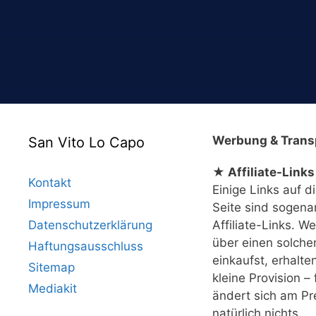
Werbung & Trans
San Vito Lo Capo
★ Affiliate-Links
Kontakt
Einige Links auf d
Impressum
Seite sind sogena
Datenschutzerklärung
Affiliate-Links. W
über einen solche
Haftungsausschluss
einkaufst, erhalte
Sitemap
kleine Provision – 
Mediakit
ändert sich am Pr
natürlich nichts.