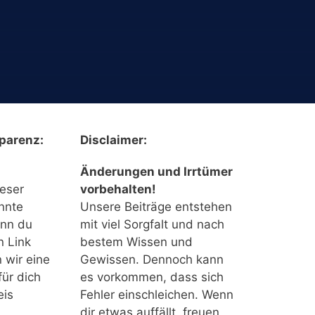
parenz:
Disclaimer:
Änderungen und Irrtümer
ieser
vorbehalten!
nnte
Unsere Beiträge entstehen
enn du
mit viel Sorgfalt und nach
n Link
bestem Wissen und
n wir eine
Gewissen. Dennoch kann
für dich
es vorkommen, dass sich
eis
Fehler einschleichen. Wenn
dir etwas auffällt, freuen