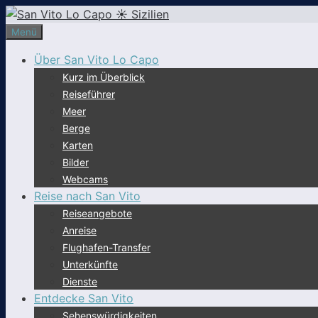
Zum
Inhalt
Menü
springen
Über San Vito Lo Capo
Kurz im Überblick
Reiseführer
Meer
Berge
Karten
Bilder
Webcams
Reise nach San Vito
Reiseangebote
Anreise
Flughafen-Transfer
Unterkünfte
Dienste
Entdecke San Vito
Sehenswürdigkeiten