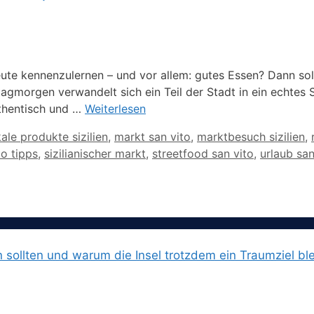
Leute kennenzulernen – und vor allem: gutes Essen? Dann s
agmorgen verwandelt sich ein Teil der Stadt in ein echtes
uthentisch und …
Weiterlesen
kale produkte sizilien
,
markt san vito
,
marktbesuch sizilien
,
to tipps
,
sizilianischer markt
,
streetfood san vito
,
urlaub san
n sollten und warum die Insel trotzdem ein Traumziel ble