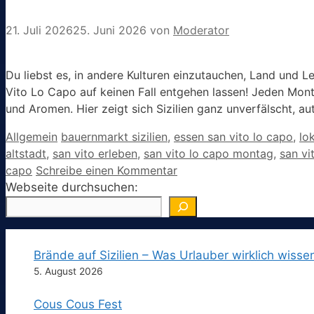
21. Juli 2026
25. Juni 2026
von
Moderator
Du liebst es, in andere Kulturen einzutauchen, Land und 
Vito Lo Capo auf keinen Fall entgehen lassen! Jeden Mont
und Aromen. Hier zeigt sich Sizilien ganz unverfälscht, a
Kategorien
Schlagwörter
Allgemein
bauernmarkt sizilien
,
essen san vito lo capo
,
lo
altstadt
,
san vito erleben
,
san vito lo capo montag
,
san vi
capo
Schreibe einen Kommentar
Webseite durchsuchen:
Brände auf Sizilien – Was Urlauber wirklich wisse
5. August 2026
Cous Cous Fest