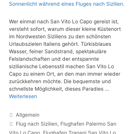
Wer einmal nach San Vito Lo Capo gereist ist,
versteht sofort, warum dieser kleine Küstenort
im Nordwesten Siziliens zu den schönsten
Urlaubszielen Italiens gehört. Türkisblaues
Wasser, feiner Sandstrand, spektakuläre
Felslandschaften und der entspannte
sizilianische Lebensstil machen San Vito Lo
Capo zu einem Ort, an den man immer wieder
zurückkehren möchte. Die bequemste und
schnellste Möglichkeit, dieses Paradies …
Weiterlesen
Kategorien
Allgemein
Schlagwörter
Flug nach Sizilien
,
Flughafen Palermo San
Vito Lo Capo
,
Flughafen Trapani San Vito Lo