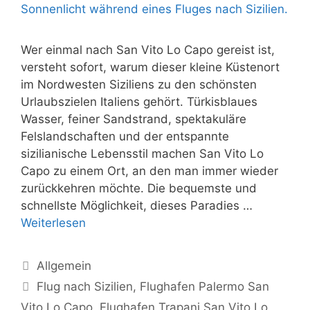
Wer einmal nach San Vito Lo Capo gereist ist,
versteht sofort, warum dieser kleine Küstenort
im Nordwesten Siziliens zu den schönsten
Urlaubszielen Italiens gehört. Türkisblaues
Wasser, feiner Sandstrand, spektakuläre
Felslandschaften und der entspannte
sizilianische Lebensstil machen San Vito Lo
Capo zu einem Ort, an den man immer wieder
zurückkehren möchte. Die bequemste und
schnellste Möglichkeit, dieses Paradies …
Weiterlesen
Kategorien
Allgemein
Schlagwörter
Flug nach Sizilien
,
Flughafen Palermo San
Vito Lo Capo
,
Flughafen Trapani San Vito Lo