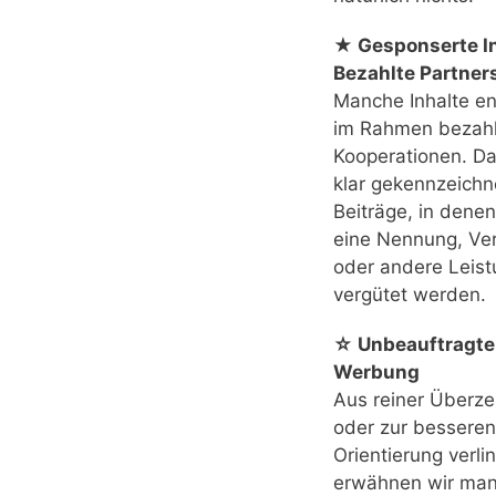
★ Gesponserte In
Bezahlte Partner
Manche Inhalte e
im Rahmen bezahl
Kooperationen. Das
klar gekennzeichn
Beiträge, in denen
eine Nennung, Ver
oder andere Leis
vergütet werden.
☆ Unbeauftragte
Werbung
Aus reiner Überz
oder zur besseren
Orientierung verli
erwähnen wir ma