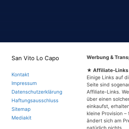
Werbung & Trans
San Vito Lo Capo
★ Affiliate-Links
Kontakt
Einige Links auf d
Impressum
Seite sind sogena
Datenschutzerklärung
Affiliate-Links. W
über einen solche
Haftungsausschluss
einkaufst, erhalte
Sitemap
kleine Provision – 
Mediakit
ändert sich am Pr
natürlich nichts.