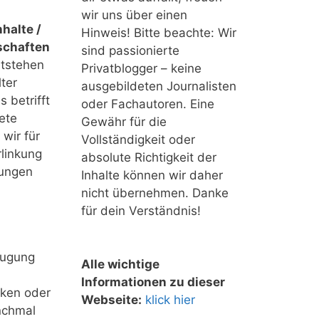
wir uns über einen
halte /
Hinweis! Bitte beachte: Wir
schaften
sind passionierte
ntstehen
Privatblogger – keine
ter
ausgebildeten Journalisten
 betrifft
oder Fachautoren. Eine
ete
Gewähr für die
 wir für
Vollständigkeit oder
linkung
absolute Richtigkeit der
tungen
Inhalte können wir daher
nicht übernehmen. Danke
für dein Verständnis!
eugung
Alle wichtige
Informationen zu dieser
nken oder
Webseite:
klick hier
nchmal