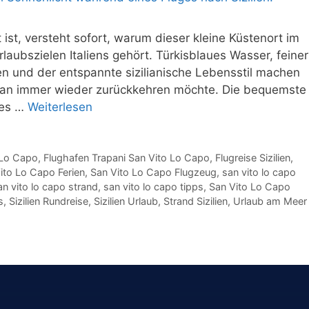
ist, versteht sofort, warum dieser kleine Küstenort im
aubszielen Italiens gehört. Türkisblaues Wasser, feiner
n und der entspannte sizilianische Lebensstil machen
man immer wieder zurückkehren möchte. Die bequemste
ies …
Weiterlesen
 Lo Capo
,
Flughafen Trapani San Vito Lo Capo
,
Flugreise Sizilien
,
ito Lo Capo Ferien
,
San Vito Lo Capo Flugzeug
,
san vito lo capo
an vito lo capo strand
,
san vito lo capo tipps
,
San Vito Lo Capo
s
,
Sizilien Rundreise
,
Sizilien Urlaub
,
Strand Sizilien
,
Urlaub am Meer