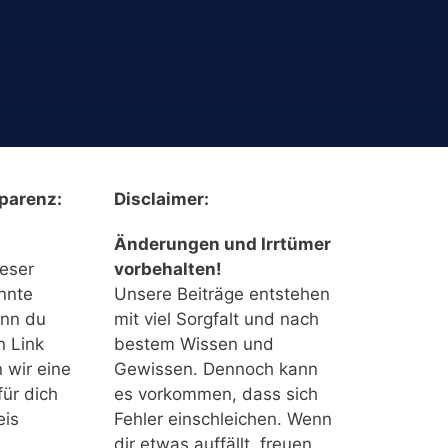
parenz:
Disclaimer:
Änderungen und Irrtümer
ieser
vorbehalten!
nnte
Unsere Beiträge entstehen
enn du
mit viel Sorgfalt und nach
n Link
bestem Wissen und
n wir eine
Gewissen. Dennoch kann
für dich
es vorkommen, dass sich
eis
Fehler einschleichen. Wenn
dir etwas auffällt, freuen