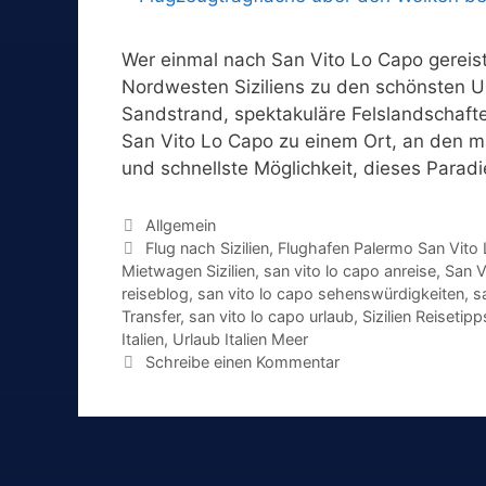
Wer einmal nach San Vito Lo Capo gereist 
Nordwesten Siziliens zu den schönsten Url
Sandstrand, spektakuläre Felslandschafte
San Vito Lo Capo zu einem Ort, an den 
und schnellste Möglichkeit, dieses Parad
Kategorien
Allgemein
Schlagwörter
Flug nach Sizilien
,
Flughafen Palermo San Vito
Mietwagen Sizilien
,
san vito lo capo anreise
,
San V
reiseblog
,
san vito lo capo sehenswürdigkeiten
,
s
Transfer
,
san vito lo capo urlaub
,
Sizilien Reisetipp
Italien
,
Urlaub Italien Meer
Schreibe einen Kommentar