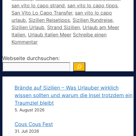
san vito lo capo strand
,
san vito lo capo tipps
,
San Vito Lo Capo Transfer
,
san vito lo capo
urlaub
,
Sizilien Reisetipps
,
Sizilien Rundreise
,
Sizilien Urlaub
,
Strand Sizilien
,
Urlaub am Meer
Italien
,
Urlaub Italien Meer
Schreibe einen
Kommentar
Webseite durchsuchen:
Brände auf Sizilien – Was Urlauber wirklich
wissen sollten und warum die Insel trotzdem ein
Traumziel bleibt
5. August 2026
Cous Cous Fest
31. Juli 2026