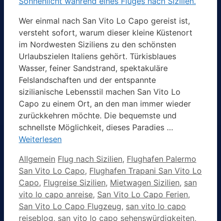
Wer einmal nach San Vito Lo Capo gereist ist,
versteht sofort, warum dieser kleine Küstenort
im Nordwesten Siziliens zu den schönsten
Urlaubszielen Italiens gehört. Türkisblaues
Wasser, feiner Sandstrand, spektakuläre
Felslandschaften und der entspannte
sizilianische Lebensstil machen San Vito Lo
Capo zu einem Ort, an den man immer wieder
zurückkehren möchte. Die bequemste und
schnellste Möglichkeit, dieses Paradies …
Weiterlesen
Kategorien
Schlagwörter
Allgemein
Flug nach Sizilien
,
Flughafen Palermo
San Vito Lo Capo
,
Flughafen Trapani San Vito Lo
Capo
,
Flugreise Sizilien
,
Mietwagen Sizilien
,
san
vito lo capo anreise
,
San Vito Lo Capo Ferien
,
San Vito Lo Capo Flugzeug
,
san vito lo capo
reiseblog
,
san vito lo capo sehenswürdigkeiten
,