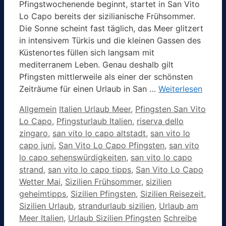
Pfingstwochenende beginnt, startet in San Vito
Lo Capo bereits der sizilianische Frühsommer.
Die Sonne scheint fast täglich, das Meer glitzert
in intensivem Türkis und die kleinen Gassen des
Küstenortes füllen sich langsam mit
mediterranem Leben. Genau deshalb gilt
Pfingsten mittlerweile als einer der schönsten
Zeiträume für einen Urlaub in San …
Weiterlesen
Kategorien
Schlagwörter
Allgemein
Italien Urlaub Meer
,
Pfingsten San Vito
Lo Capo
,
Pfingsturlaub Italien
,
riserva dello
zingaro
,
san vito lo capo altstadt
,
san vito lo
capo juni
,
San Vito Lo Capo Pfingsten
,
san vito
lo capo sehenswürdigkeiten
,
san vito lo capo
strand
,
san vito lo capo tipps
,
San Vito Lo Capo
Wetter Mai
,
Sizilien Frühsommer
,
sizilien
geheimtipps
,
Sizilien Pfingsten
,
Sizilien Reisezeit
,
Sizilien Urlaub
,
strandurlaub sizilien
,
Urlaub am
Meer Italien
,
Urlaub Sizilien Pfingsten
Schreibe