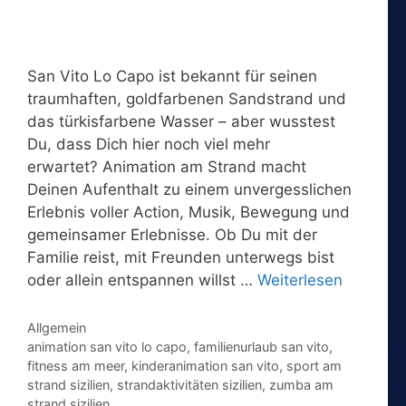
San Vito Lo Capo ist bekannt für seinen
traumhaften, goldfarbenen Sandstrand und
das türkisfarbene Wasser – aber wusstest
Du, dass Dich hier noch viel mehr
erwartet? Animation am Strand macht
Deinen Aufenthalt zu einem unvergesslichen
Erlebnis voller Action, Musik, Bewegung und
gemeinsamer Erlebnisse. Ob Du mit der
Familie reist, mit Freunden unterwegs bist
oder allein entspannen willst …
Weiterlesen
Kategorien
Allgemein
Schlagwörter
animation san vito lo capo
,
familienurlaub san vito
,
fitness am meer
,
kinderanimation san vito
,
sport am
strand sizilien
,
strandaktivitäten sizilien
,
zumba am
strand sizilien