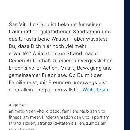
San Vito Lo Capo ist bekannt für seinen
traumhaften, goldfarbenen Sandstrand und
das türkisfarbene Wasser – aber wusstest
Du, dass Dich hier noch viel mehr
erwartet? Animation am Strand macht
Deinen Aufenthalt zu einem unvergesslichen
Erlebnis voller Action, Musik, Bewegung und
gemeinsamer Erlebnisse. Ob Du mit der
Familie reist, mit Freunden unterwegs bist
oder allein entspannen willst …
Weiterlesen
Kategorien
Allgemein
Schlagwörter
animation san vito lo capo
,
familienurlaub san vito
,
fitness am meer
,
kinderanimation san vito
,
sport am
strand sizilien
,
strandaktivitäten sizilien
,
zumba am
strand sizilien