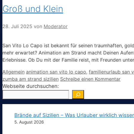
Groß und Klein
28. Juli 2025
von
Moderator
San Vito Lo Capo ist bekannt für seinen traumhaften, gol
mehr erwartet? Animation am Strand macht Deinen Aufent
Erlebnisse. Ob Du mit der Familie reist, mit Freunden unte
Kategorien
Schlagwörter
Allgemein
animation san vito lo capo
,
familienurlaub san v
zumba am strand sizilien
Schreibe einen Kommentar
Webseite durchsuchen:
Brände auf Sizilien – Was Urlauber wirklich wisse
5. August 2026