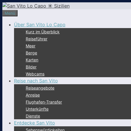
Zum
Inhalt
Menü
springen
Über San Vito Lo Capo
Kurz im Überblick
Reiseführer
Meer
Berge
Karten
Bilder
Webcams
Reise nach San Vito
Reiseangebote
Anreise
Flughafen-Transfer
Unterkünfte
Dienste
Entdecke San Vito
Sehenswürdigkeiten