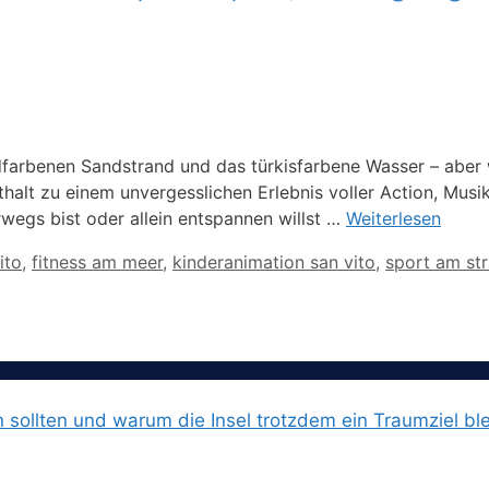
dfarbenen Sandstrand und das türkisfarbene Wasser – aber w
halt zu einem unvergesslichen Erlebnis voller Action, Mu
rwegs bist oder allein entspannen willst …
Weiterlesen
ito
,
fitness am meer
,
kinderanimation san vito
,
sport am str
n sollten und warum die Insel trotzdem ein Traumziel ble