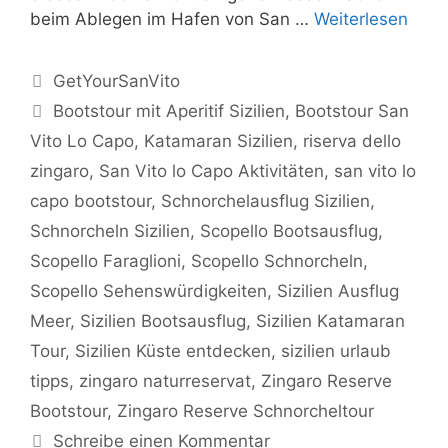
beim Ablegen im Hafen von San …
Weiterlesen
Kategorien
GetYourSanVito
Schlagwörter
Bootstour mit Aperitif Sizilien
,
Bootstour San
Vito Lo Capo
,
Katamaran Sizilien
,
riserva dello
zingaro
,
San Vito lo Capo Aktivitäten
,
san vito lo
capo bootstour
,
Schnorchelausflug Sizilien
,
Schnorcheln Sizilien
,
Scopello Bootsausflug
,
Scopello Faraglioni
,
Scopello Schnorcheln
,
Scopello Sehenswürdigkeiten
,
Sizilien Ausflug
Meer
,
Sizilien Bootsausflug
,
Sizilien Katamaran
Tour
,
Sizilien Küste entdecken
,
sizilien urlaub
tipps
,
zingaro naturreservat
,
Zingaro Reserve
Bootstour
,
Zingaro Reserve Schnorcheltour
Schreibe einen Kommentar