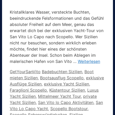
Kristallklares Wasser, versteckte Buchten,
beeindruckende Felsformationen und das Gefühl
absoluter Freiheit auf dem Meer, genau das
erwartet dich bei der exklusiven Yacht-Tour von
San Vito Lo Capo nach Scopello. Wer Sizilien
nicht nur besuchen, sondern wirklich erleben
möchte, findet hier eines der schönsten
Abenteuer der Insel. Schon beim Ablegen im
malerischen Hafen von San Vito …
Weiterlesen
Kategorien
Schlagwörter
GetYourSanVito
Badebuchten Sizilien
,
Boot
mieten Sizilien
,
Bootsausflug Scopello
,
exklusive
Ausflüge Sizilien
,
exklusive Yacht Sizilien
,
Faraglioni Scopello
,
Küstentour Sizilien
,
Luxus
Yacht Sizilien
,
Mittelmeer Yacht Tour
,
private
Yacht Sizilien
,
San Vito lo Capo Aktivitäten
,
San
Vito Lo Capo Yacht
,
Scopello Bootstour
,
Scopello Sehenswürdigkeiten
,
Sizilien