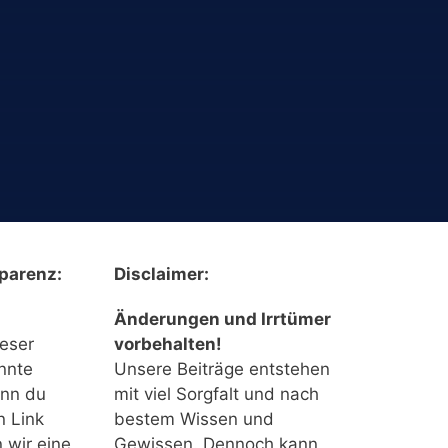
parenz:
Disclaimer:
Änderungen und Irrtümer
ieser
vorbehalten!
nnte
Unsere Beiträge entstehen
enn du
mit viel Sorgfalt und nach
n Link
bestem Wissen und
n wir eine
Gewissen. Dennoch kann