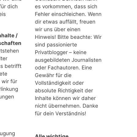
für dich
es vorkommen, dass sich
eis
Fehler einschleichen. Wenn
dir etwas auffällt, freuen
wir uns über einen
halte /
Hinweis! Bitte beachte: Wir
schaften
sind passionierte
ntstehen
Privatblogger – keine
ter
ausgebildeten Journalisten
 betrifft
oder Fachautoren. Eine
ete
Gewähr für die
 wir für
Vollständigkeit oder
linkung
absolute Richtigkeit der
tungen
Inhalte können wir daher
nicht übernehmen. Danke
für dein Verständnis!
eugung
Alle wichtige