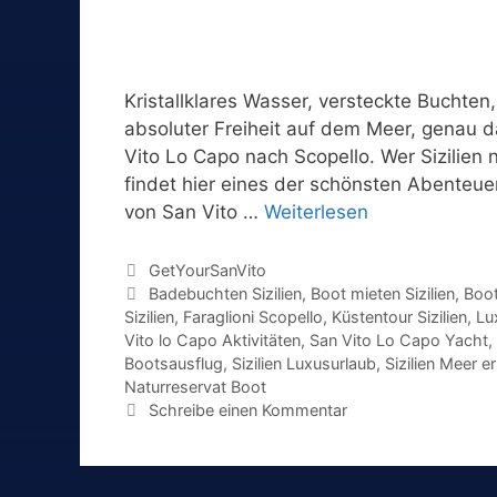
Kristallklares Wasser, versteckte Buchte
absoluter Freiheit auf dem Meer, genau d
Vito Lo Capo nach Scopello. Wer Sizilien 
findet hier eines der schönsten Abenteue
von San Vito …
Weiterlesen
Kategorien
GetYourSanVito
Schlagwörter
Badebuchten Sizilien
,
Boot mieten Sizilien
,
Boot
Sizilien
,
Faraglioni Scopello
,
Küstentour Sizilien
,
Lu
Vito lo Capo Aktivitäten
,
San Vito Lo Capo Yacht
,
Bootsausflug
,
Sizilien Luxusurlaub
,
Sizilien Meer e
Naturreservat Boot
Schreibe einen Kommentar