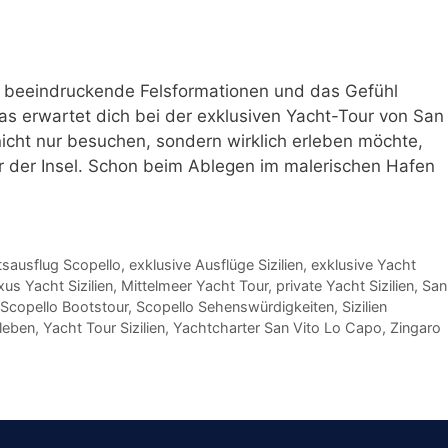
n, beeindruckende Felsformationen und das Gefühl
as erwartet dich bei der exklusiven Yacht-Tour von San
nicht nur besuchen, sondern wirklich erleben möchte,
r der Insel. Schon beim Ablegen im malerischen Hafen
sausflug Scopello
,
exklusive Ausflüge Sizilien
,
exklusive Yacht
xus Yacht Sizilien
,
Mittelmeer Yacht Tour
,
private Yacht Sizilien
,
San
Scopello Bootstour
,
Scopello Sehenswürdigkeiten
,
Sizilien
rleben
,
Yacht Tour Sizilien
,
Yachtcharter San Vito Lo Capo
,
Zingaro