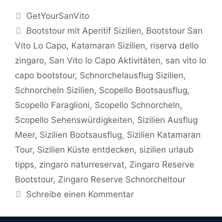
Kategorien
GetYourSanVito
Schlagwörter
Bootstour mit Aperitif Sizilien
,
Bootstour San
Vito Lo Capo
,
Katamaran Sizilien
,
riserva dello
zingaro
,
San Vito lo Capo Aktivitäten
,
san vito lo
capo bootstour
,
Schnorchelausflug Sizilien
,
Schnorcheln Sizilien
,
Scopello Bootsausflug
,
Scopello Faraglioni
,
Scopello Schnorcheln
,
Scopello Sehenswürdigkeiten
,
Sizilien Ausflug
Meer
,
Sizilien Bootsausflug
,
Sizilien Katamaran
Tour
,
Sizilien Küste entdecken
,
sizilien urlaub
tipps
,
zingaro naturreservat
,
Zingaro Reserve
Bootstour
,
Zingaro Reserve Schnorcheltour
Schreibe einen Kommentar