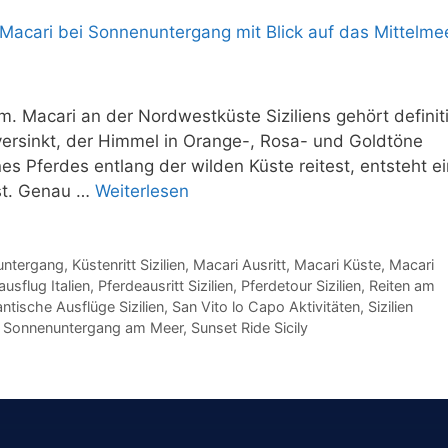
lm. Macari an der Nordwestküste Siziliens gehört definit
ersinkt, der Himmel in Orange-, Rosa- und Goldtöne
s Pferdes entlang der wilden Küste reitest, entsteht ei
sst. Genau …
Weiterlesen
nuntergang
,
Küstenritt Sizilien
,
Macari Ausritt
,
Macari Küste
,
Macari
usflug Italien
,
Pferdeausritt Sizilien
,
Pferdetour Sizilien
,
Reiten am
ntische Ausflüge Sizilien
,
San Vito lo Capo Aktivitäten
,
Sizilien
,
Sonnenuntergang am Meer
,
Sunset Ride Sicily