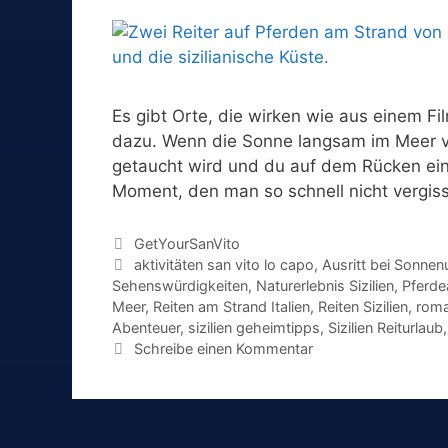
Es gibt Orte, die wirken wie aus einem Fi
dazu. Wenn die Sonne langsam im Meer v
getaucht wird und du auf dem Rücken eine
Moment, den man so schnell nicht vergi
Kategorien
GetYourSanVito
Schlagwörter
aktivitäten san vito lo capo
,
Ausritt bei Sonne
Sehenswürdigkeiten
,
Naturerlebnis Sizilien
,
Pferdea
Meer
,
Reiten am Strand Italien
,
Reiten Sizilien
,
roma
Abenteuer
,
sizilien geheimtipps
,
Sizilien Reiturlaub
Schreibe einen Kommentar