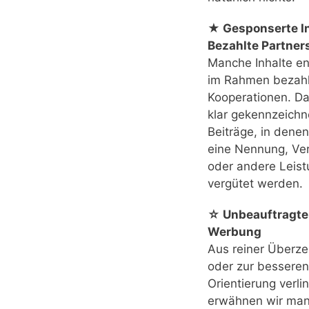
★ Gesponserte In
Bezahlte Partner
Manche Inhalte e
im Rahmen bezahl
Kooperationen. Das
klar gekennzeichn
Beiträge, in denen
eine Nennung, Ver
oder andere Leis
vergütet werden.
☆ Unbeauftragte
Werbung
Aus reiner Überz
oder zur besseren
Orientierung verli
erwähnen wir ma