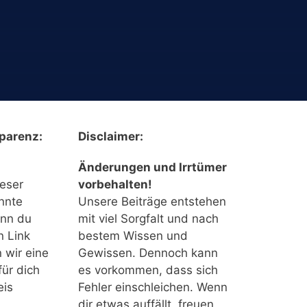
parenz:
Disclaimer:
Änderungen und Irrtümer
ieser
vorbehalten!
nnte
Unsere Beiträge entstehen
enn du
mit viel Sorgfalt und nach
n Link
bestem Wissen und
n wir eine
Gewissen. Dennoch kann
für dich
es vorkommen, dass sich
eis
Fehler einschleichen. Wenn
dir etwas auffällt, freuen