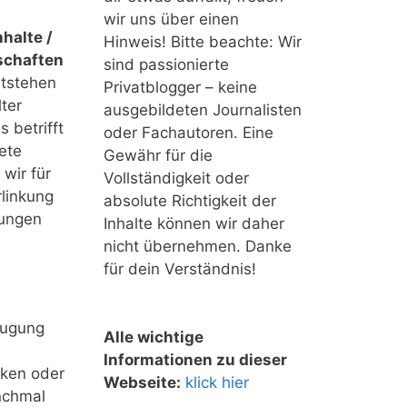
wir uns über einen
halte /
Hinweis! Bitte beachte: Wir
schaften
sind passionierte
ntstehen
Privatblogger – keine
ter
ausgebildeten Journalisten
 betrifft
oder Fachautoren. Eine
ete
Gewähr für die
 wir für
Vollständigkeit oder
linkung
absolute Richtigkeit der
tungen
Inhalte können wir daher
nicht übernehmen. Danke
für dein Verständnis!
eugung
Alle wichtige
Informationen zu dieser
nken oder
Webseite:
klick hier
nchmal