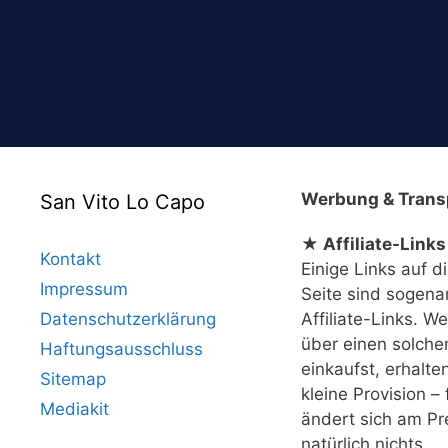
Werbung & Trans
San Vito Lo Capo
★ Affiliate-Links
Kontakt
Einige Links auf d
Impressum
Seite sind sogena
Datenschutzerklärung
Affiliate-Links. W
über einen solche
Haftungsausschluss
einkaufst, erhalte
Sitemap
kleine Provision – 
Mediakit
ändert sich am Pr
natürlich nichts.