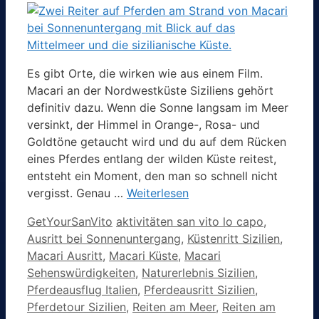
Es gibt Orte, die wirken wie aus einem Film.
Macari an der Nordwestküste Siziliens gehört
definitiv dazu. Wenn die Sonne langsam im Meer
versinkt, der Himmel in Orange-, Rosa- und
Goldtöne getaucht wird und du auf dem Rücken
eines Pferdes entlang der wilden Küste reitest,
entsteht ein Moment, den man so schnell nicht
vergisst. Genau …
Weiterlesen
Kategorien
Schlagwörter
GetYourSanVito
aktivitäten san vito lo capo
,
Ausritt bei Sonnenuntergang
,
Küstenritt Sizilien
,
Macari Ausritt
,
Macari Küste
,
Macari
Sehenswürdigkeiten
,
Naturerlebnis Sizilien
,
Pferdeausflug Italien
,
Pferdeausritt Sizilien
,
Pferdetour Sizilien
,
Reiten am Meer
,
Reiten am