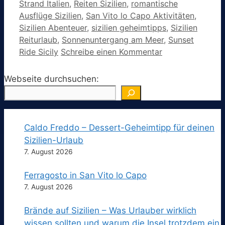
Strand Italien
,
Reiten Sizilien
,
romantische
Ausflüge Sizilien
,
San Vito lo Capo Aktivitäten
,
Sizilien Abenteuer
,
sizilien geheimtipps
,
Sizilien
Reiturlaub
,
Sonnenuntergang am Meer
,
Sunset
Ride Sicily
Schreibe einen Kommentar
Webseite durchsuchen:
Caldo Freddo – Dessert-Geheimtipp für deinen
Sizilien-Urlaub
7. August 2026
Ferragosto in San Vito lo Capo
7. August 2026
Brände auf Sizilien – Was Urlauber wirklich
wissen sollten und warum die Insel trotzdem ein