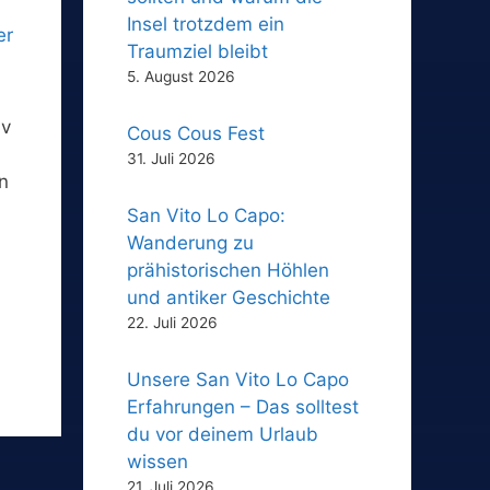
Insel trotzdem ein
Traumziel bleibt
5. August 2026
iv
Cous Cous Fest
31. Juli 2026
n
San Vito Lo Capo:
Wanderung zu
prähistorischen Höhlen
und antiker Geschichte
22. Juli 2026
Unsere San Vito Lo Capo
Erfahrungen – Das solltest
du vor deinem Urlaub
wissen
21. Juli 2026