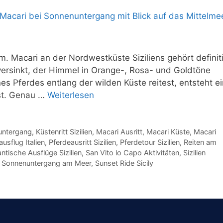
lm. Macari an der Nordwestküste Siziliens gehört definit
ersinkt, der Himmel in Orange-, Rosa- und Goldtöne
s Pferdes entlang der wilden Küste reitest, entsteht ei
sst. Genau …
Weiterlesen
nuntergang
,
Küstenritt Sizilien
,
Macari Ausritt
,
Macari Küste
,
Macari
usflug Italien
,
Pferdeausritt Sizilien
,
Pferdetour Sizilien
,
Reiten am
ntische Ausflüge Sizilien
,
San Vito lo Capo Aktivitäten
,
Sizilien
,
Sonnenuntergang am Meer
,
Sunset Ride Sicily