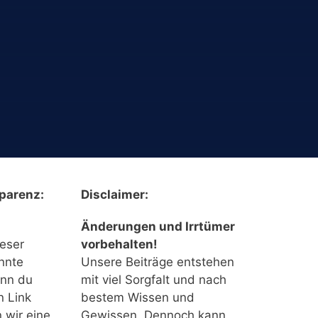
parenz:
Disclaimer:
Änderungen und Irrtümer
ieser
vorbehalten!
nnte
Unsere Beiträge entstehen
enn du
mit viel Sorgfalt und nach
n Link
bestem Wissen und
n wir eine
Gewissen. Dennoch kann