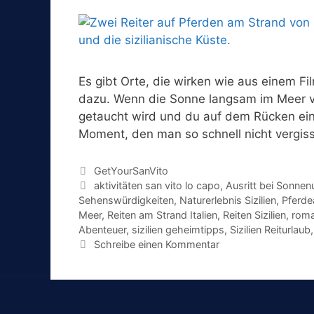
Es gibt Orte, die wirken wie aus einem Fi
dazu. Wenn die Sonne langsam im Meer v
getaucht wird und du auf dem Rücken eine
Moment, den man so schnell nicht vergi
Kategorien
GetYourSanVito
Schlagwörter
aktivitäten san vito lo capo
,
Ausritt bei Sonne
Sehenswürdigkeiten
,
Naturerlebnis Sizilien
,
Pferdea
Meer
,
Reiten am Strand Italien
,
Reiten Sizilien
,
roma
Abenteuer
,
sizilien geheimtipps
,
Sizilien Reiturlaub
Schreibe einen Kommentar