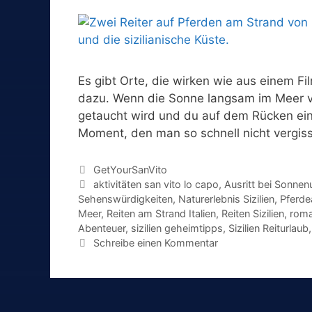
Es gibt Orte, die wirken wie aus einem Fi
dazu. Wenn die Sonne langsam im Meer v
getaucht wird und du auf dem Rücken eine
Moment, den man so schnell nicht vergi
Kategorien
GetYourSanVito
Schlagwörter
aktivitäten san vito lo capo
,
Ausritt bei Sonne
Sehenswürdigkeiten
,
Naturerlebnis Sizilien
,
Pferdea
Meer
,
Reiten am Strand Italien
,
Reiten Sizilien
,
roma
Abenteuer
,
sizilien geheimtipps
,
Sizilien Reiturlaub
Schreibe einen Kommentar