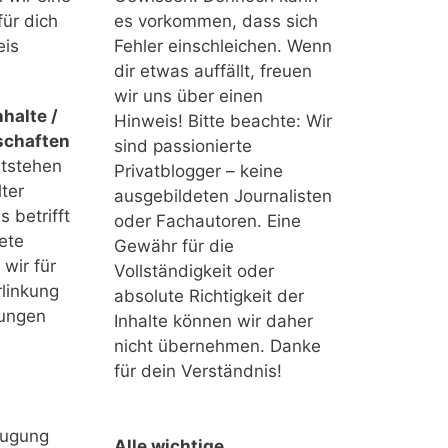
für dich
es vorkommen, dass sich
eis
Fehler einschleichen. Wenn
dir etwas auffällt, freuen
wir uns über einen
halte /
Hinweis! Bitte beachte: Wir
schaften
sind passionierte
ntstehen
Privatblogger – keine
ter
ausgebildeten Journalisten
 betrifft
oder Fachautoren. Eine
ete
Gewähr für die
 wir für
Vollständigkeit oder
linkung
absolute Richtigkeit der
tungen
Inhalte können wir daher
nicht übernehmen. Danke
für dein Verständnis!
eugung
Alle wichtige