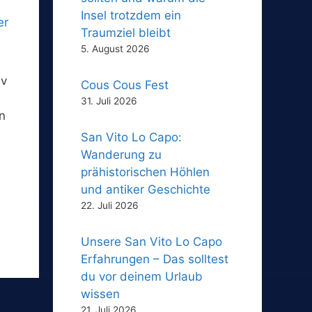
Insel trotzdem ein
Traumziel bleibt
5. August 2026
iv
Cous Cous Fest
31. Juli 2026
n
San Vito Lo Capo:
Wanderung zu
prähistorischen Höhlen
und antiker Geschichte
22. Juli 2026
Unsere San Vito Lo Capo
Erfahrungen – Das solltest
du vor deinem Urlaub
wissen
21. Juli 2026