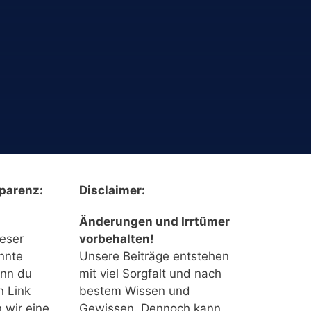
parenz:
Disclaimer:
Änderungen und Irrtümer
ieser
vorbehalten!
nnte
Unsere Beiträge entstehen
enn du
mit viel Sorgfalt und nach
n Link
bestem Wissen und
n wir eine
Gewissen. Dennoch kann