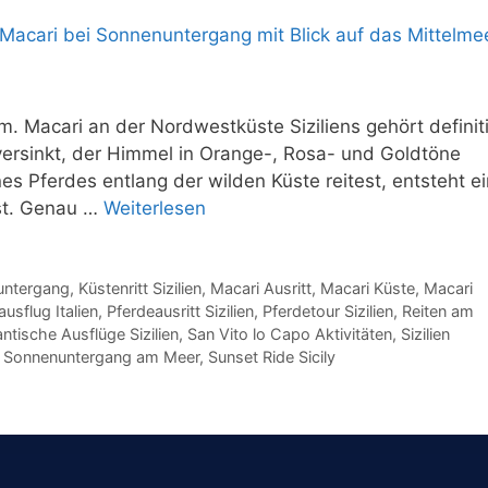
lm. Macari an der Nordwestküste Siziliens gehört definit
ersinkt, der Himmel in Orange-, Rosa- und Goldtöne
s Pferdes entlang der wilden Küste reitest, entsteht ei
sst. Genau …
Weiterlesen
nuntergang
,
Küstenritt Sizilien
,
Macari Ausritt
,
Macari Küste
,
Macari
usflug Italien
,
Pferdeausritt Sizilien
,
Pferdetour Sizilien
,
Reiten am
ntische Ausflüge Sizilien
,
San Vito lo Capo Aktivitäten
,
Sizilien
,
Sonnenuntergang am Meer
,
Sunset Ride Sicily