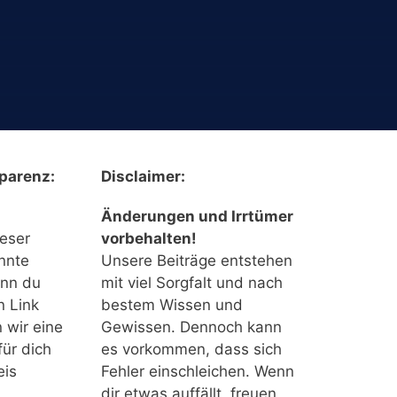
parenz:
Disclaimer:
Änderungen und Irrtümer
ieser
vorbehalten!
nnte
Unsere Beiträge entstehen
enn du
mit viel Sorgfalt und nach
n Link
bestem Wissen und
n wir eine
Gewissen. Dennoch kann
für dich
es vorkommen, dass sich
eis
Fehler einschleichen. Wenn
dir etwas auffällt, freuen