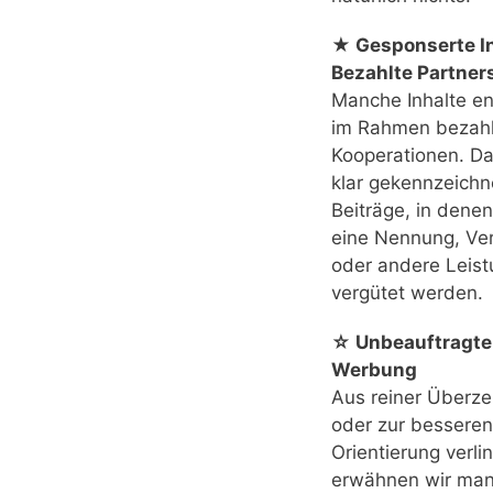
★ Gesponserte In
Bezahlte Partner
Manche Inhalte e
im Rahmen bezahl
Kooperationen. Das
klar gekennzeichn
Beiträge, in denen
eine Nennung, Ver
oder andere Leis
vergütet werden.
☆ Unbeauftragte
Werbung
Aus reiner Überz
oder zur besseren
Orientierung verli
erwähnen wir ma