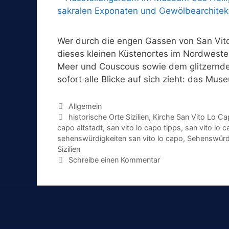
Wer durch die engen Gassen von San Vit
dieses kleinen Küstenortes im Nordweste
Meer und Couscous sowie dem glitzernden
sofort alle Blicke auf sich zieht: das Mus
Kategorien
Allgemein
Schlagwörter
historische Orte Sizilien
,
Kirche San Vito Lo C
capo altstadt
,
san vito lo capo tipps
,
san vito lo c
sehenswürdigkeiten san vito lo capo
,
Sehenswürdi
Sizilien
Schreibe einen Kommentar