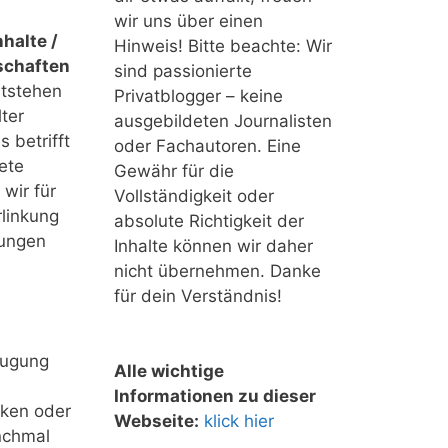
wir uns über einen
halte /
Hinweis! Bitte beachte: Wir
schaften
sind passionierte
ntstehen
Privatblogger – keine
ter
ausgebildeten Journalisten
 betrifft
oder Fachautoren. Eine
ete
Gewähr für die
 wir für
Vollständigkeit oder
linkung
absolute Richtigkeit der
tungen
Inhalte können wir daher
nicht übernehmen. Danke
für dein Verständnis!
eugung
Alle wichtige
Informationen zu dieser
nken oder
Webseite:
klick hier
nchmal