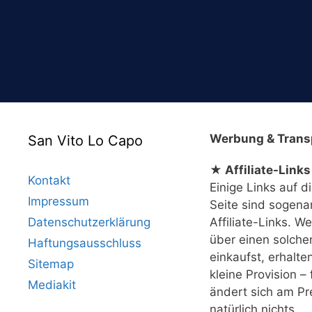
Werbung & Trans
San Vito Lo Capo
★ Affiliate-Links
Kontakt
Einige Links auf d
Impressum
Seite sind sogena
Datenschutzerklärung
Affiliate-Links. W
über einen solche
Haftungsausschluss
einkaufst, erhalte
Sitemap
kleine Provision – 
Mediakit
ändert sich am Pr
natürlich nichts.