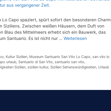
o Lo Capo spaziert, spürt sofort den besonderen Char
n Siziliens. Zwischen weißen Häusern, dem Duft von
 Blau des Mittelmeers erhebt sich ein Bauwerk, das
eum Santuario. Es ist nicht nur …
Weiterlesen
apo
,
Kultur Sizilien
,
Museum Santuario San Vito Lo Capo
,
san vito lo
apo urlaub
,
Santuario di San Vito
,
santuario san vito
,
gkeiten Sizilien
,
sizilien kultur
,
Sizilien Sehenswürdigkeiten
,
Urlaub